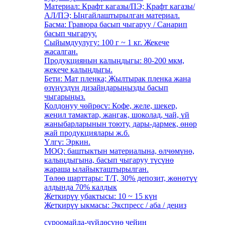
Материал: Крафт кагазы/ПЭ; Крафт кагазы/
АЛ/ПЭ; Ыңгайлаштырылган материал.
Басма: Гравюра басып чыгаруу / Санарип
басып чыгаруу.
Сыйымдуулугу: 100 г ~ 1 кг. Жекече
жасалган.
Продукциянын калыңдыгы: 80-200 мкм,
жекече калыңдыгы.
Бети: Мат пленка; Жылтырак пленка жана
өзүңүздүн дизайндарыңызды басып
чыгарыңыз.
Колдонуу чөйрөсү: Кофе, желе, шекер,
жеңил тамактар, жаңгак, шоколад, чай, үй
жаныбарларынын тоюту, дары-дармек, өнөр
жай продукциялары ж.б.
Үлгү: Эркин.
MOQ: баштыктын материалына, өлчөмүнө,
калыңдыгына, басып чыгаруу түсүнө
жараша ылайыкташтырылган.
Төлөө шарттары: T/T, 30% депозит, жөнөтүү
алдында 70% калдык
Жеткирүү убактысы: 10 ~ 15 күн
Жеткирүү ыкмасы: Экспресс / аба / деңиз
суроо
майда-чүйдөсүнө чейин