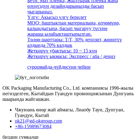
Бети: Мат пленка; Жылтырак пленка жана
өзүңүздүн дизайндарыңызды басып
чыгарыңыз.
Үлгү: Акысыз үлгү берилет
MOQ: баштыктын материалына, өлчөмүнө,
калыңдыгына, басып чыгаруу түсүнө
жараша ылайыкташтырылган.
Төлөө шарттары: T/T, 30% депозит, жөнөтүү
алдында 70% калдык
Жеткирүү убактысы: 10 ~ 15 күн
Жеткирүү ыкмасы: Экспресс / аба / деңиз
суроо
майда-чүйдөсүнө чейин
OK Packaging Manufacturing Co., Ltd. компаниясы 1996-жылы
негизделген, Кытайдын Гуандун провинциясынын Дунгуань
шаарында жайгашкан.
Чжуюань өнөр жай аймагы, Лиаобу Таун, Дунгуан,
Гуандун, Кытай
ok21@gd-okgroup.com
+86-15989673084
биздин сумкалар