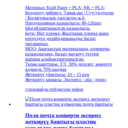
Материал: Kraft Paper + PLA; NK + PLA;
Колдонуу чөйрөсү: Тамак-аш / Суусундуктар
/ Косметикалык таңгактоо ж.б.
Продукциянын калыңдыгы: 80-120μm;
Ыңгайлаштырылган калыңдыгы.
Бети: Мат пленка; Жылтырак пленка жана
өзүңүздүн дизайндарыңызды басып
чыгарыңыз.
MOQ: баштыктын материалына, өлчөмүнө,
калыңдыгына, басып чыгаруу түсүнө
жараша ылайыкташтырылган.
Төлөө шарттары: T/T, 30% депозит, жөнөтүү
алдында 70% калдык
Жеткирүү убактысы: 10 ~ 15 күн
Жеткирүү ыкмасы: Экспресс / аба / деңиз
суроо
майда-чүйдөсүнө чейин
Поли почта конверти экспресс
жеткирүү баштыгы пластик
курьердик почта баштыгы