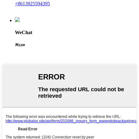
+8613925594395
WeChat
Жуди