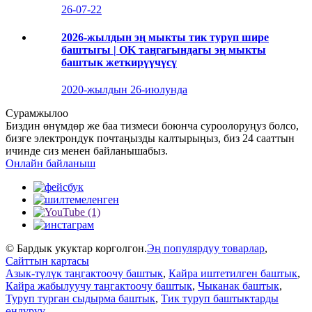
26-07-22
2026-жылдын эң мыкты тик туруп шире
баштыгы | OK таңгагындагы эң мыкты
баштык жеткирүүчүсү
2020-жылдын 26-июлунда
Сурамжылоо
Биздин өнүмдөр же баа тизмеси боюнча суроолоруңуз болсо,
бизге электрондук почтаңызды калтырыңыз, биз 24 сааттын
ичинде сиз менен байланышабыз.
Онлайн байланыш
© Бардык укуктар корголгон.
Эң популярдуу товарлар
,
Сайттын картасы
Азык-түлүк таңгактоочу баштык
,
Кайра иштетилген баштык
,
Кайра жабылуучу таңгактоочу баштык
,
Чыканак баштык
,
Туруп турган сыдырма баштык
,
Тик туруп баштыктарды
өндүрүү
,