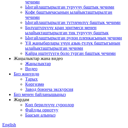
чечими
Ыңгайлаштырылган туруучу баштык чечими
Кофе баштыкчасынын ылайыкташтырылган
чечими
Ыңгайлаштырылган түтүкчөлүү баштык чечими
Бөлүштүрүүчү кран эритмеси менен
ылайыкташтырылган тик туруучу баштык
Ыңгайлаштырылган рулон пленкасынын чечими
Үй жаныбарлары үчүн азык-түлүк баштыгынын
ылайыкташтырылган чечими
Кайра иштетүүгө боло турган баштык чечими
Жаңылыктар жана видео
Жаңылыктар
Видео
Биз жөнүндө
Тарых
Көргөзмө
Завод боюнча экскурсия
Биз менен байланышыңыз
Жардам
Көп берилүүчү суроолор
Файлды орнотуу
Баасын алыңыз
English