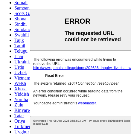
Somali
Samoan
Scots Gaelic
Shona
Sindhi
Sundanese
Swahili
Tajik
Tamil
Telugu
Thai
Ukrainian
Urdu
Uzbek
Vietnamese
Welsh
Xhosa
Yiddish
Yoruba
Zulu
Kinyarwanda
Tatar
Oriya
Turkmen
Uyghur