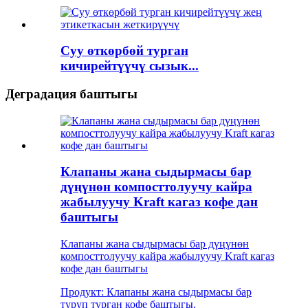
Суу өткөрбөй турган
кичирейтүүчү сызык...
Деградация баштыгы
Клапаны жана сыдырмасы бар
дүңүнөн компосттолуучу кайра
жабылуучу Kraft кагаз кофе дан
баштыгы
Клапаны жана сыдырмасы бар дүңүнөн
компосттолуучу кайра жабылуучу Kraft кагаз
кофе дан баштыгы
Продукт: Клапаны жана сыдырмасы бар
туруп турган кофе баштыгы.