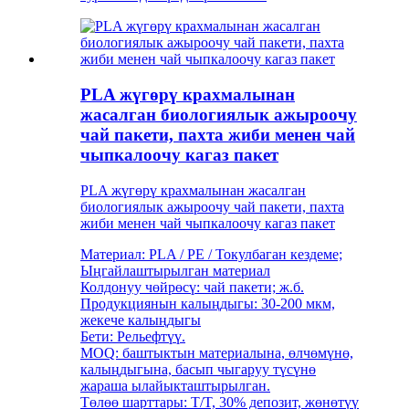
PLA жүгөрү крахмалынан
жасалган биологиялык ажыроочу
чай пакети, пахта жиби менен чай
чыпкалоочу кагаз пакет
PLA жүгөрү крахмалынан жасалган
биологиялык ажыроочу чай пакети, пахта
жиби менен чай чыпкалоочу кагаз пакет
Материал: PLA / PE / Токулбаган кездеме;
Ыңгайлаштырылган материал
Колдонуу чөйрөсү: чай пакети; ж.б.
Продукциянын калыңдыгы: 30-200 мкм,
жекече калыңдыгы
Бети: Рельефтүү.
MOQ: баштыктын материалына, өлчөмүнө,
калыңдыгына, басып чыгаруу түсүнө
жараша ылайыкташтырылган.
Төлөө шарттары: T/T, 30% депозит, жөнөтүү