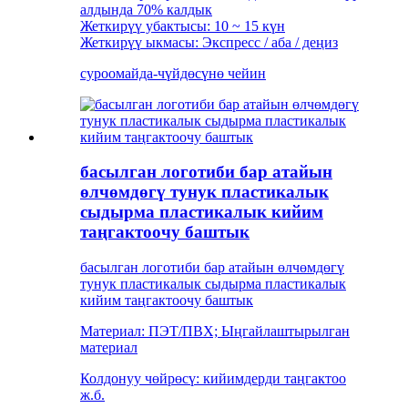
алдында 70% калдык
Жеткирүү убактысы: 10 ~ 15 күн
Жеткирүү ыкмасы: Экспресс / аба / деңиз
суроо
майда-чүйдөсүнө чейин
басылган логотиби бар атайын
өлчөмдөгү тунук пластикалык
сыдырма пластикалык кийим
таңгактоочу баштык
басылган логотиби бар атайын өлчөмдөгү
тунук пластикалык сыдырма пластикалык
кийим таңгактоочу баштык
Материал: ПЭТ/ПВХ; Ыңгайлаштырылган
материал
Колдонуу чөйрөсү: кийимдерди таңгактоо
ж.б.