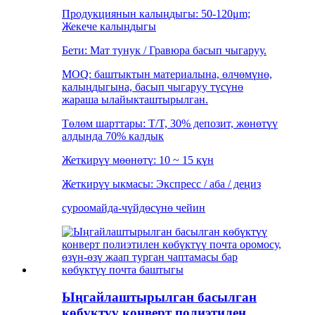
Продукциянын калыңдыгы: 50-120μm;
Жекече калыңдыгы
Бети: Мат тунук / Гравюра басып чыгаруу.
MOQ: баштыктын материалына, өлчөмүнө,
калыңдыгына, басып чыгаруу түсүнө
жараша ылайыкташтырылган.
Төлөм шарттары: T/T, 30% депозит, жөнөтүү
алдында 70% калдык
Жеткирүү мөөнөтү: 10 ~ 15 күн
Жеткирүү ыкмасы: Экспресс / аба / деңиз
суроо
майда-чүйдөсүнө чейин
Ыңгайлаштырылган басылган
көбүктүү конверт полиэтилен