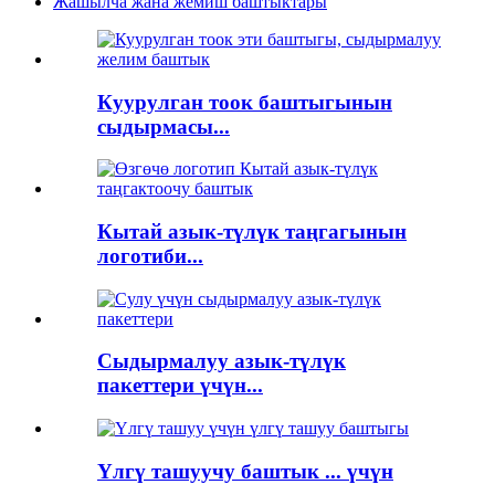
Жашылча жана жемиш баштыктары
Куурулган тоок баштыгынын
сыдырмасы...
Кытай азык-түлүк таңгагынын
логотиби...
Сыдырмалуу азык-түлүк
пакеттери үчүн...
Үлгү ташуучу баштык ... үчүн