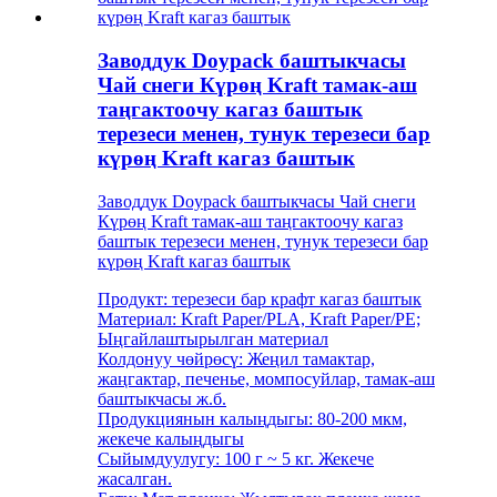
Заводдук Doypack баштыкчасы
Чай снеги Күрөң Kraft тамак-аш
таңгактоочу кагаз баштык
терезеси менен, тунук терезеси бар
күрөң Kraft кагаз баштык
Заводдук Doypack баштыкчасы Чай снеги
Күрөң Kraft тамак-аш таңгактоочу кагаз
баштык терезеси менен, тунук терезеси бар
күрөң Kraft кагаз баштык
Продукт: терезеси бар крафт кагаз баштык
Материал: Kraft Paper/PLA, Kraft Paper/PE;
Ыңгайлаштырылган материал
Колдонуу чөйрөсү: Жеңил тамактар,
жаңгактар, печенье, момпосуйлар, тамак-аш
баштыкчасы ж.б.
Продукциянын калыңдыгы: 80-200 мкм,
жекече калыңдыгы
Сыйымдуулугу: 100 г ~ 5 кг. Жекече
жасалган.