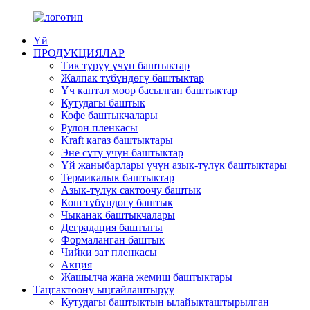
Үй
ПРОДУКЦИЯЛАР
Тик туруу үчүн баштыктар
Жалпак түбүндөгү баштыктар
Үч каптал мөөр басылган баштыктар
Кутудагы баштык
Кофе баштыкчалары
Рулон пленкасы
Kraft кагаз баштыктары
Эне сүтү үчүн баштыктар
Үй жаныбарлары үчүн азык-түлүк баштыктары
Термикалык баштыктар
Азык-түлүк сактоочу баштык
Кош түбүндөгү баштык
Чыканак баштыкчалары
Деградация баштыгы
Формаланган баштык
Чийки зат пленкасы
Акция
Жашылча жана жемиш баштыктары
Таңгактоону ыңгайлаштыруу
Кутудагы баштыктын ылайыкташтырылган