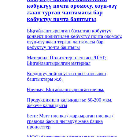
көбүктүү почта оромосу, өзүн-өзү
жаап турган чаптамасы бар
көбүктүү почта баштыгы
Ыңгайлаштырылган басылган көбүктүү
конверт полиэтилен көбүктүү почта оромосу,
өзүн-өзү жаап турган чаптамасы бар
көбүктүү почта баштыгы
Материал: Полиэстер пленкасы/ПЭТ;
Ыңгайлаштырылган материал
Колдонуу чөйрөсү: экспресс-посылка
баштыктары ж.б.
Өлчөмү: Ыңгайлаштырылган өлчөм.
Продукциянын калыңдыгы: 50-200 мкм,
жекече калыңдыгы
Бети: Мэтт пленка / жаркыраган пленка /
гравюра басып чыгаруу жана башка
процесстер