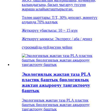
MOQ: баштыктын материалына, өлчөмүнө,
калыңдыгына, басып чыгаруу түсүнө
жараша ылайыкташтырылган.
Төлөө шарттары: T/T, 30% депозит, жөнөтүү
алдында 70% калдык
Жеткирүү убактысы: 10 ~ 15 күн
Жеткирүү ыкмасы: Экспресс / аба / деңиз
суроо
майда-чүйдөсүнө чейин
Экологиялык жактан таза PLA
пластик баштык биологиялык
жактан ажыроочу таңгактоочу
баштык
Экологиялык жактан таза PLA пластик
баштык биологиялык жактан ажыроочу
таңгактоочу баштык