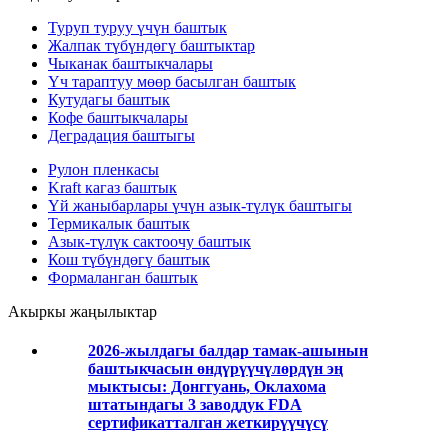
Туруп туруу үчүн баштык
Жалпак түбүндөгү баштыктар
Чыканак баштыкчалары
Үч тараптуу мөөр басылган баштык
Кутудагы баштык
Кофе баштыкчалары
Деградация баштыгы
Рулон пленкасы
Kraft кагаз баштык
Үй жаныбарлары үчүн азык-түлүк баштыгы
Термикалык баштык
Азык-түлүк сактоочу баштык
Кош түбүндөгү баштык
Формаланган баштык
Акыркы жаңылыктар
2026-жылдагы балдар тамак-ашынын
баштыкчасын өндүрүүчүлөрдүн эң
мыктысы: Донггуань, Оклахома
штатындагы 3 заводдук FDA
сертификатталган жеткирүүчүсү