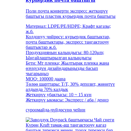
Поли почта конверти экспресс жеткирүү
баштыгы пластик курьердик почта баштыгы
Материал: LDPE/PE/HDPE; Крафт кагазы;
ж.б.
Колдонуу чөйрөсү: курьердик баштыктар,
почта баштыктары, экспресс таңгактоочу
баштыктар ж.б.
Продукциянын калыңдыгы: 80-120μm;
Ыңгайлаштырылган калыңдыгы
Бети: Мт пленка; Жылтырак пленка жана
өзүңүздүн дизайндарыңызды басып
чыгарыңыз
MOQ: 100000 даана
Төлөө шарттары: T/T, 30% депозит, жөнөтүү
алдында 70% калдык
Жеткирүү убактысы: 10 ~ 15 күн
Жеткирүү ыкмасы: Экспресс / аба / деңиз
суроо
майда-чүйдөсүнө чейин