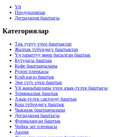
Үй
Продукциялар
Деградация баштыгы
Категориялар
Тик туруу үчүн баштыктар
Жалпак түбүндөгү баштыктар
Үч тараптуу мөөр басылган баштык
Кутудагы баштык
Кофе баштыкчалары
Рулон пленкасы
Kraft кагаз баштык
Эне сүтү үчүн баштык
Үй жаныбарлары үчүн азык-түлүк баштыгы
Термикалык баштык
Азык-түлүк сактоочу баштык
Кош түбүндөгү баштык
Чыканак баштыкчалары
Деградация баштыгы
Формаланган баштык
Чийки зат пленкасы
Акция