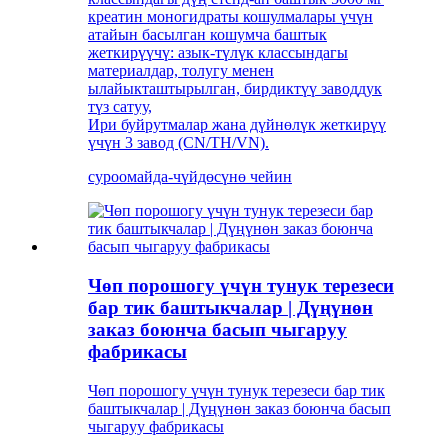
креатин моногидраты кошулмалары үчүн
атайын басылган кошумча баштык
жеткирүүчү: азык-түлүк классындагы
материалдар, толугу менен
ылайыкташтырылган, бирдиктүү заводдук
түз сатуу,
Ири буйрутмалар жана дүйнөлүк жеткирүү
үчүн 3 завод (CN/TH/VN).
суроо
майда-чүйдөсүнө чейин
Чөп порошогу үчүн тунук терезеси
бар тик баштыкчалар | Дүңүнөн
заказ боюнча басып чыгаруу
фабрикасы
Чөп порошогу үчүн тунук терезеси бар тик
баштыкчалар | Дүңүнөн заказ боюнча басып
чыгаруу фабрикасы