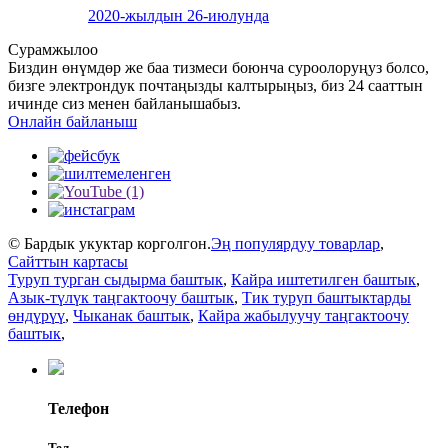
2020-жылдын 26-июлунда
Сурамжылоо
Биздин өнүмдөр же баа тизмеси боюнча суроолоруңуз болсо,
бизге электрондук почтаңызды калтырыңыз, биз 24 сааттын
ичинде сиз менен байланышабыз.
Онлайн байланыш
© Бардык укуктар корголгон.
Эң популярдуу товарлар
,
Сайттын картасы
Туруп турган сыдырма баштык
,
Кайра иштетилген баштык
,
Азык-түлүк таңгактоочу баштык
,
Тик туруп баштыктарды
өндүрүү
,
Чыканак баштык
,
Кайра жабылуучу таңгактоочу
баштык
,
Телефон
Тел.