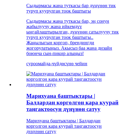
Сыдырмасы жана туткасы бар дүңүнөн тик
туруп куурулган тоок баштыгы
Сыдырмасы жана туткасы бар, эң сонун
жабылуучу жана ийкемдүү
ыңгайлаштырылган, дүңүнөн сатылуучу тик
туруп куурулган тоок баштыгы..
Жаңылыгын коргоп, брендингди
жогорулатыңыз. Акысыз баа жана дизайн
боюнча сын-пикир алыңыз!
суроо
майда-чүйдөсүнө чейин
Марихуана баштыктары |
Балдардан корголгон кара куурай
таңгактоосун дүңүнөн сатуу
Марихуана баштыктары | Балдардан
корголгон кара куурай таңгактоосун
дүңүнөн сатуу