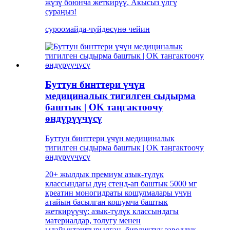
жүзү боюнча жеткирүү. Акысыз үлгү
сураңыз!
суроо
майда-чүйдөсүнө чейин
Буттун бинттери үчүн
медициналык тигилген сыдырма
баштык | OK таңгактоочу
өндүрүүчүсү
Буттун бинттери үчүн медициналык
тигилген сыдырма баштык | OK таңгактоочу
өндүрүүчүсү
20+ жылдык премиум азык-түлүк
классындагы дүң стенд-ап баштык 5000 мг
креатин моногидраты кошулмалары үчүн
атайын басылган кошумча баштык
жеткирүүчү: азык-түлүк классындагы
материалдар, толугу менен
ылайыкташтырылган, бирдиктүү заводдук