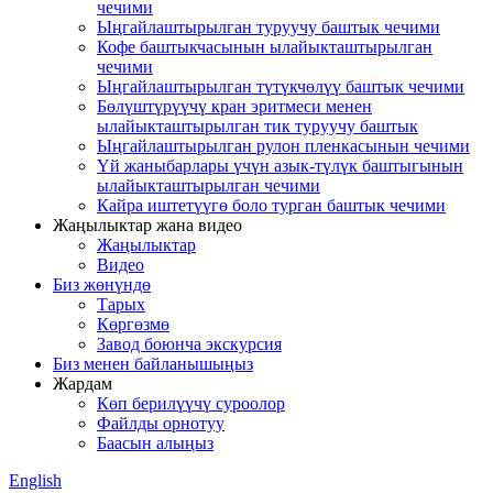
чечими
Ыңгайлаштырылган туруучу баштык чечими
Кофе баштыкчасынын ылайыкташтырылган
чечими
Ыңгайлаштырылган түтүкчөлүү баштык чечими
Бөлүштүрүүчү кран эритмеси менен
ылайыкташтырылган тик туруучу баштык
Ыңгайлаштырылган рулон пленкасынын чечими
Үй жаныбарлары үчүн азык-түлүк баштыгынын
ылайыкташтырылган чечими
Кайра иштетүүгө боло турган баштык чечими
Жаңылыктар жана видео
Жаңылыктар
Видео
Биз жөнүндө
Тарых
Көргөзмө
Завод боюнча экскурсия
Биз менен байланышыңыз
Жардам
Көп берилүүчү суроолор
Файлды орнотуу
Баасын алыңыз
English