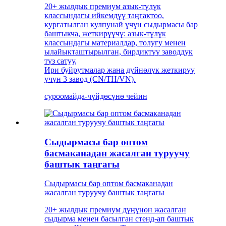
20+ жылдык премиум азык-түлүк
классындагы ийкемдүү таңгактоо,
кургатылган кулпунай үчүн сыдырмасы бар
баштыкча, жеткирүүчү: азык-түлүк
классындагы материалдар, толугу менен
ылайыкташтырылган, бирдиктүү заводдук
түз сатуу,
Ири буйрутмалар жана дүйнөлүк жеткирүү
үчүн 3 завод (CN/TH/VN).
суроо
майда-чүйдөсүнө чейин
Сыдырмасы бар оптом
басмаканадан жасалган туруучу
баштык таңгагы
Сыдырмасы бар оптом басмаканадан
жасалган туруучу баштык таңгагы
20+ жылдык премиум дүңүнөн жасалган
сыдырма менен басылган стенд-ап баштык