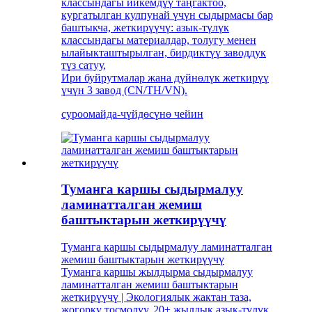
классындагы ийкемдүү таңгактоо,
кургатылган кулпунай үчүн сыдырмасы бар
баштыкча, жеткирүүчү: азык-түлүк
классындагы материалдар, толугу менен
ылайыкташтырылган, бирдиктүү заводдук
түз сатуу,
Ири буйрутмалар жана дүйнөлүк жеткирүү
үчүн 3 завод (CN/TH/VN).
суроо
майда-чүйдөсүнө чейин
Туманга каршы сыдырмалуу
ламинатталган жемиш
баштыктарын жеткирүүчү
Туманга каршы сыдырмалуу ламинатталган
жемиш баштыктарын жеткирүүчү
Туманга каршы жылдырма сыдырмалуу
ламинатталган жемиш баштыктарын
жеткирүүчү | Экологиялык жактан таза,
жогорку тосмолуу, 20+ жылдык азык-түлүк