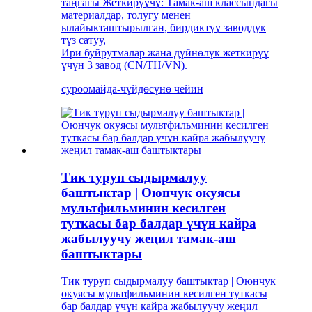
таңгагы Жеткирүүчү: Тамак-аш классындагы
материалдар, толугу менен
ылайыкташтырылган, бирдиктүү заводдук
түз сатуу,
Ири буйрутмалар жана дүйнөлүк жеткирүү
үчүн 3 завод (CN/TH/VN).
суроо
майда-чүйдөсүнө чейин
Тик туруп сыдырмалуу
баштыктар | Оюнчук окуясы
мультфильминин кесилген
туткасы бар балдар үчүн кайра
жабылуучу жеңил тамак-аш
баштыктары
Тик туруп сыдырмалуу баштыктар | Оюнчук
окуясы мультфильминин кесилген туткасы
бар балдар үчүн кайра жабылуучу жеңил