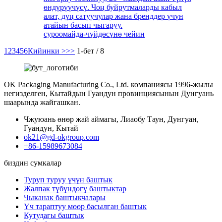
өндүрүүчүсү. Чоң буйрутмаларды кабыл
алат, дүң сатуучулар жана бренддер үчүн
атайын басып чыгаруу.
суроо
майда-чүйдөсүнө чейин
1
2
3
4
5
6
Кийинки >
>>
1-бет / 8
OK Packaging Manufacturing Co., Ltd. компаниясы 1996-жылы
негизделген, Кытайдын Гуандун провинциясынын Дунгуань
шаарында жайгашкан.
Чжуюань өнөр жай аймагы, Лиаобу Таун, Дунгуан,
Гуандун, Кытай
ok21@gd-okgroup.com
+86-15989673084
биздин сумкалар
Туруп туруу үчүн баштык
Жалпак түбүндөгү баштыктар
Чыканак баштыкчалары
Үч тараптуу мөөр басылган баштык
Кутудагы баштык