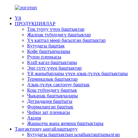
Үй
ПРОДУКЦИЯЛАР
Тик туруу үчүн баштыктар
Жалпак түбүндөгү баштыктар
Үч каптал мөөр басылган баштыктар
Кутудагы баштык
Кофе баштыкчалары
Рулон пленкасы
Kraft кагаз баштыктары
Эне сүтү үчүн баштыктар
Үй жаныбарлары үчүн азык-түлүк баштыктары
Термикалык баштыктар
Азык-түлүк сактоочу баштык
Кош түбүндөгү баштык
Чыканак баштыкчалары
Деградация баштыгы
Формаланган баштык
Чийки зат пленкасы
Акция
Жашылча жана жемиш баштыктары
Таңгактоону ыңгайлаштыруу
Кутудагы баштыктын ылайыкташтырылган