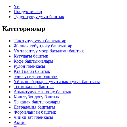
Үй
Продукциялар
Туруп туруу үчүн баштык
Категориялар
Тик туруу үчүн баштыктар
Жалпак түбүндөгү баштыктар
Үч тараптуу мөөр басылган баштык
Кутудагы баштык
Кофе баштыкчалары
Рулон пленкасы
Kraft кагаз баштык
Эне сүтү үчүн баштык
Үй жаныбарлары үчүн азык-түлүк баштыгы
Термикалык баштык
Азык-түлүк сактоочу баштык
Кош түбүндөгү баштык
Чыканак баштыкчалары
Деградация баштыгы
Формаланган баштык
Чийки зат пленкасы
Акция