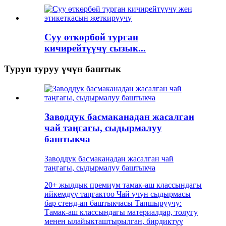
Суу өткөрбөй турган
кичирейтүүчү сызык...
Туруп туруу үчүн баштык
Заводдук басмаканадан жасалган
чай таңгагы, сыдырмалуу
баштыкча
Заводдук басмаканадан жасалган чай
таңгагы, сыдырмалуу баштыкча
20+ жылдык премиум тамак-аш классындагы
ийкемдүү таңгактоо Чай үчүн сыдырмасы
бар стенд-ап баштыкчасы Тапшыруучу:
Тамак-аш классындагы материалдар, толугу
менен ылайыкташтырылган, бирдиктүү