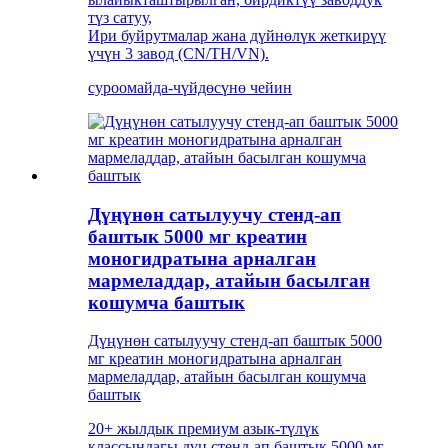
түз сатуу,
Ири буйрутмалар жана дүйнөлүк жеткирүү
үчүн 3 завод (CN/TH/VN).
суроо
майда-чүйдөсүнө чейин
Дүңүнөн сатылуучу стенд-ап
баштык 5000 мг креатин
моногидратына арналган
мармеладдар, атайын басылган
кошумча баштык
Дүңүнөн сатылуучу стенд-ап баштык 5000
мг креатин моногидратына арналган
мармеладдар, атайын басылган кошумча
баштык
20+ жылдык премиум азык-түлүк
классындагы дүң стенд-ап баштык 5000 мг