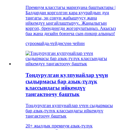
Премиум класстагы марихуана баштыктары |
Балдардан корголгон кара куурайдын дүң
таңгагы, эң сонун жабышуусу жана
ийкемдүү ыңгайлаштыруу.. Жаңылыгын
коргоп, брендингди жогорулатыңыз. Акысыз
баа жана дизайн боюнча сын-пикир алыңыз!
суроо
майда-чүйдөсүнө чейин
Тоңдурулган кулпунайлар үчүн
сыдырмасы бар азык-түлүк
классындагы ийкемдүү
таңгактоочу баштык
Тоңдурулган кулпунайлар үчүн сыдырмасы
бар азык-түлүк классындагы ийкемдүү
таңгактоочу баштык
20+ жылдык премиум азык-түлүк