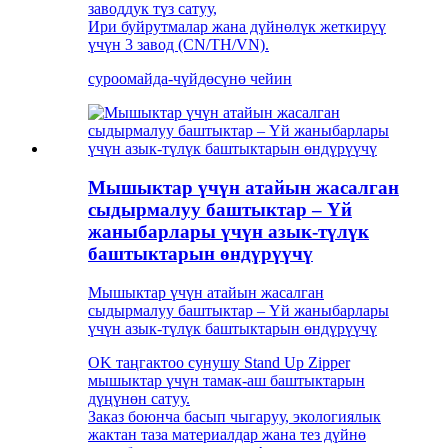
заводдук түз сатуу,
Ири буйрутмалар жана дүйнөлүк жеткирүү
үчүн 3 завод (CN/TH/VN).
суроо
майда-чүйдөсүнө чейин
Мышыктар үчүн атайын жасалган
сыдырмалуу баштыктар – Үй
жаныбарлары үчүн азык-түлүк
баштыктарын өндүрүүчү
Мышыктар үчүн атайын жасалган
сыдырмалуу баштыктар – Үй жаныбарлары
үчүн азык-түлүк баштыктарын өндүрүүчү
OK таңгактоо сунушу Stand Up Zipper
мышыктар үчүн тамак-аш баштыктарын
дүңүнөн сатуу.
Заказ боюнча басып чыгаруу, экологиялык
жактан таза материалдар жана тез дүйнө