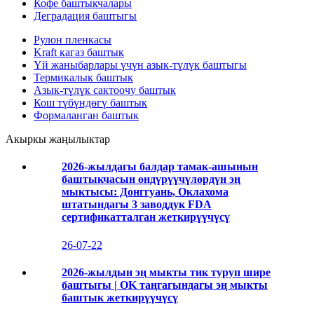
Кофе баштыкчалары
Деградация баштыгы
Рулон пленкасы
Kraft кагаз баштык
Үй жаныбарлары үчүн азык-түлүк баштыгы
Термикалык баштык
Азык-түлүк сактоочу баштык
Кош түбүндөгү баштык
Формаланган баштык
Акыркы жаңылыктар
2026-жылдагы балдар тамак-ашынын
баштыкчасын өндүрүүчүлөрдүн эң
мыктысы: Донггуань, Оклахома
штатындагы 3 заводдук FDA
сертификатталган жеткирүүчүсү
26-07-22
2026-жылдын эң мыкты тик туруп шире
баштыгы | OK таңгагындагы эң мыкты
баштык жеткирүүчүсү