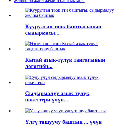
Жашылча жана жемиш баштыктары
Куурулган тоок баштыгынын
сыдырмасы...
Кытай азык-түлүк таңгагынын
логотиби...
Сыдырмалуу азык-түлүк
пакеттери үчүн...
Үлгү ташуучу баштык ... үчүн