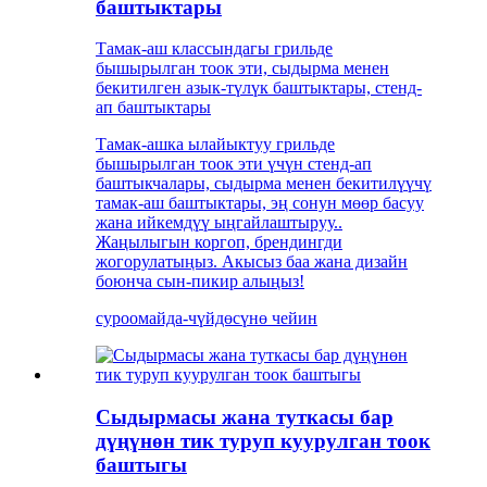
баштыктары
Тамак-аш классындагы грильде
бышырылган тоок эти, сыдырма менен
бекитилген азык-түлүк баштыктары, стенд-
ап баштыктары
Тамак-ашка ылайыктуу грильде
бышырылган тоок эти үчүн стенд-ап
баштыкчалары, сыдырма менен бекитилүүчү
тамак-аш баштыктары, эң сонун мөөр басуу
жана ийкемдүү ыңгайлаштыруу..
Жаңылыгын коргоп, брендингди
жогорулатыңыз. Акысыз баа жана дизайн
боюнча сын-пикир алыңыз!
суроо
майда-чүйдөсүнө чейин
Сыдырмасы жана туткасы бар
дүңүнөн тик туруп куурулган тоок
баштыгы