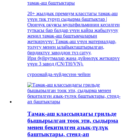
тамак-аш баштыктары
20+ жылдык премиум класстагы тамак-аш
үчүн тик туруп сыдырма баштыктар |
Оюнчук окуясы мультфильминин кесилген
туткасы бар балдар үчүн кайра жабылуучу
жеңил тамак-аш баштыкчаларын
жеткирүүчү: Тамак-аш үчүн материалдар,
толугу менен ылайыкташтырылган,
бирдиктүү заводдон түз сатуу,
Ири буйрутмалар жана дүйнөлүк жеткирүү
үчүн 3 завод (CN/TH/VN).
суроо
майда-чүйдөсүнө чейин
Тамак-аш классындагы грильде
бышырылган тоок эти, сыдырма
менен бекитилген азык-түлүк
баштыктары, стенд-ап