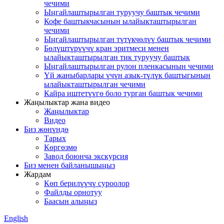
чечими
Ыңгайлаштырылган туруучу баштык чечими
Кофе баштыкчасынын ылайыкташтырылган
чечими
Ыңгайлаштырылган түтүкчөлүү баштык чечими
Бөлүштүрүүчү кран эритмеси менен
ылайыкташтырылган тик туруучу баштык
Ыңгайлаштырылган рулон пленкасынын чечими
Үй жаныбарлары үчүн азык-түлүк баштыгынын
ылайыкташтырылган чечими
Кайра иштетүүгө боло турган баштык чечими
Жаңылыктар жана видео
Жаңылыктар
Видео
Биз жөнүндө
Тарых
Көргөзмө
Завод боюнча экскурсия
Биз менен байланышыңыз
Жардам
Көп берилүүчү суроолор
Файлды орнотуу
Баасын алыңыз
English