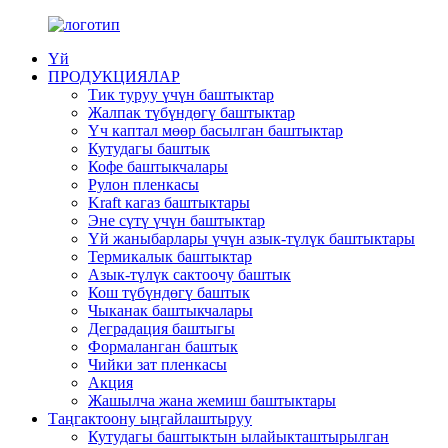
Үй
ПРОДУКЦИЯЛАР
Тик туруу үчүн баштыктар
Жалпак түбүндөгү баштыктар
Үч каптал мөөр басылган баштыктар
Кутудагы баштык
Кофе баштыкчалары
Рулон пленкасы
Kraft кагаз баштыктары
Эне сүтү үчүн баштыктар
Үй жаныбарлары үчүн азык-түлүк баштыктары
Термикалык баштыктар
Азык-түлүк сактоочу баштык
Кош түбүндөгү баштык
Чыканак баштыкчалары
Деградация баштыгы
Формаланган баштык
Чийки зат пленкасы
Акция
Жашылча жана жемиш баштыктары
Таңгактоону ыңгайлаштыруу
Кутудагы баштыктын ылайыкташтырылган