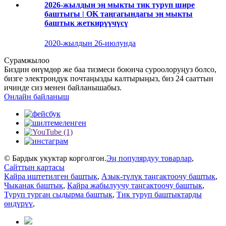
2026-жылдын эң мыкты тик туруп шире
баштыгы | OK таңгагындагы эң мыкты
баштык жеткирүүчүсү
2020-жылдын 26-июлунда
Сурамжылоо
Биздин өнүмдөр же баа тизмеси боюнча суроолоруңуз болсо,
бизге электрондук почтаңызды калтырыңыз, биз 24 сааттын
ичинде сиз менен байланышабыз.
Онлайн байланыш
© Бардык укуктар корголгон.
Эң популярдуу товарлар
,
Сайттын картасы
Кайра иштетилген баштык
,
Азык-түлүк таңгактоочу баштык
,
Чыканак баштык
,
Кайра жабылуучу таңгактоочу баштык
,
Туруп турган сыдырма баштык
,
Тик туруп баштыктарды
өндүрүү
,