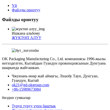
Үй
Файлды орнотуу
Файлды орнотуу
Ишкана альбому
ЖҮКТӨП АЛУУ
OK Packaging Manufacturing Co., Ltd. компаниясы 1996-жылы
негизделген, Кытайдын Гуандун провинциясынын Дунгуань
шаарында жайгашкан.
Чжуюань өнөр жай аймагы, Лиаобу Таун, Дунгуан,
Гуандун, Кытай
ok21@gd-okgroup.com
+86-15989673084
биздин сумкалар
Туруп туруу үчүн баштык