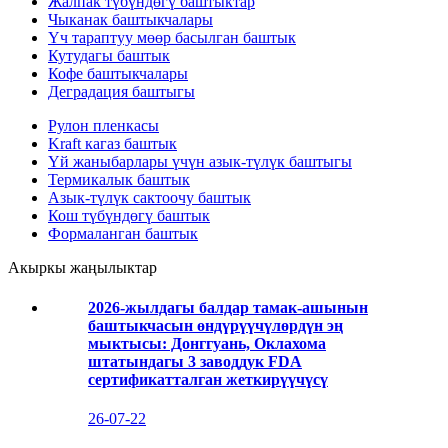
Жалпак түбүндөгү баштыктар
Чыканак баштыкчалары
Үч тараптуу мөөр басылган баштык
Кутудагы баштык
Кофе баштыкчалары
Деградация баштыгы
Рулон пленкасы
Kraft кагаз баштык
Үй жаныбарлары үчүн азык-түлүк баштыгы
Термикалык баштык
Азык-түлүк сактоочу баштык
Кош түбүндөгү баштык
Формаланган баштык
Акыркы жаңылыктар
2026-жылдагы балдар тамак-ашынын
баштыкчасын өндүрүүчүлөрдүн эң
мыктысы: Донггуань, Оклахома
штатындагы 3 заводдук FDA
сертификатталган жеткирүүчүсү
26-07-22