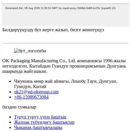
Билдирүүңүздү бул жерге жазып, бизге жөнөтүңүз
OK Packaging Manufacturing Co., Ltd. компаниясы 1996-жылы
негизделген, Кытайдын Гуандун провинциясынын Дунгуань
шаарында жайгашкан.
Чжуюань өнөр жай аймагы, Лиаобу Таун, Дунгуан,
Гуандун, Кытай
ok21@gd-okgroup.com
+86-15989673084
биздин сумкалар
Туруп туруу үчүн баштык
Жалпак түбүндөгү баштыктар
Чыканак баштыкчалары