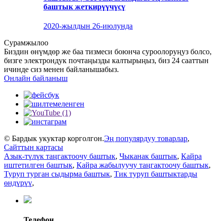
баштык жеткирүүчүсү
2020-жылдын 26-июлунда
Сурамжылоо
Биздин өнүмдөр же баа тизмеси боюнча суроолоруңуз болсо,
бизге электрондук почтаңызды калтырыңыз, биз 24 сааттын
ичинде сиз менен байланышабыз.
Онлайн байланыш
© Бардык укуктар корголгон.
Эң популярдуу товарлар
,
Сайттын картасы
Азык-түлүк таңгактоочу баштык
,
Чыканак баштык
,
Кайра
иштетилген баштык
,
Кайра жабылуучу таңгактоочу баштык
,
Туруп турган сыдырма баштык
,
Тик туруп баштыктарды
өндүрүү
,
Телефон