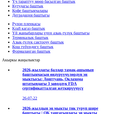
Үч тараптуу мөөр басылган баштык
Кутудагы баштык
Кофе баштыкчалары
Деградация баштыгы
Рулон пленкасы
Kraft кагаз баштык
Үй жаныбарлары үчүн азык-түлүк баштыгы
Термикалык баштык
Азык-түлүк сактоочу баштык
Кош түбүндөгү баштык
Формаланган баштык
Акыркы жаңылыктар
2026-жылдагы балдар тамак-ашынын
баштыкчасын өндүрүүчүлөрдүн эң
мыктысы: Донггуань, Оклахома
штатындагы 3 заводдук FDA
сертификатталган жеткирүүчүсү
26-07-22
2026-жылдын эң мыкты тик туруп шире
баштыгы | OK таңгагындагы эң мыкты