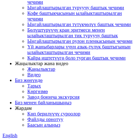
чечими
Ыңгайлаштырылган туруучу баштык чечими
Кофе баштыкчасынын ылайыкташтырылган
чечими
Ыңгайлаштырылган түтүкчөлүү баштык чечими
Бөлүштүрүүчү кран эритмеси менен
ылайыкташтырылган тик туруучу баштык
Ыңгайлаштырылган рулон пленкасынын чечими
Үй жаныбарлары үчүн азык-түлүк баштыгынын
ылайыкташтырылган чечими
Кайра иштетүүгө боло турган баштык чечими
Жаңылыктар жана видео
Жаңылыктар
Видео
Биз жөнүндө
Тарых
Көргөзмө
Завод боюнча экскурсия
Биз менен байланышыңыз
Жардам
Көп берилүүчү суроолор
Файлды орнотуу
Баасын алыңыз
English