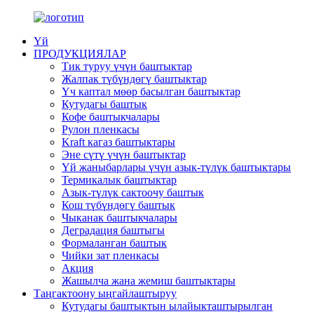
Үй
ПРОДУКЦИЯЛАР
Тик туруу үчүн баштыктар
Жалпак түбүндөгү баштыктар
Үч каптал мөөр басылган баштыктар
Кутудагы баштык
Кофе баштыкчалары
Рулон пленкасы
Kraft кагаз баштыктары
Эне сүтү үчүн баштыктар
Үй жаныбарлары үчүн азык-түлүк баштыктары
Термикалык баштыктар
Азык-түлүк сактоочу баштык
Кош түбүндөгү баштык
Чыканак баштыкчалары
Деградация баштыгы
Формаланган баштык
Чийки зат пленкасы
Акция
Жашылча жана жемиш баштыктары
Таңгактоону ыңгайлаштыруу
Кутудагы баштыктын ылайыкташтырылган