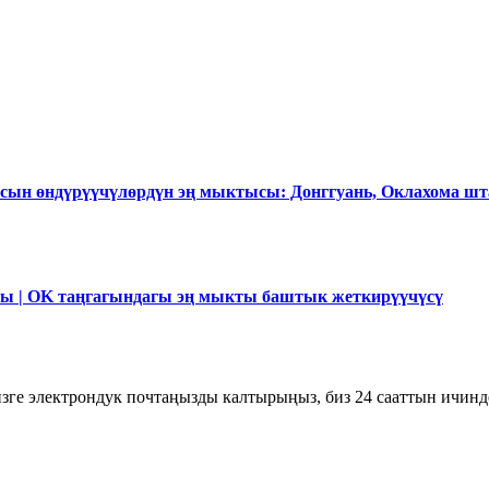
ын өндүрүүчүлөрдүн эң мыктысы: Донггуань, Оклахома шта
ы | OK таңгагындагы эң мыкты баштык жеткирүүчүсү
изге электрондук почтаңызды калтырыңыз, биз 24 сааттын ичин