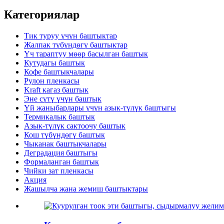
Категориялар
Тик туруу үчүн баштыктар
Жалпак түбүндөгү баштыктар
Үч тараптуу мөөр басылган баштык
Кутудагы баштык
Кофе баштыкчалары
Рулон пленкасы
Kraft кагаз баштык
Эне сүтү үчүн баштык
Үй жаныбарлары үчүн азык-түлүк баштыгы
Термикалык баштык
Азык-түлүк сактоочу баштык
Кош түбүндөгү баштык
Чыканак баштыкчалары
Деградация баштыгы
Формаланган баштык
Чийки зат пленкасы
Акция
Жашылча жана жемиш баштыктары