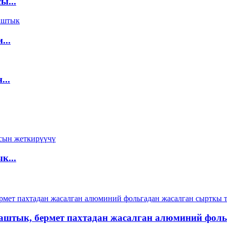
ы...
...
...
к...
аштык, бермет пахтадан жасалган алюминий фоль