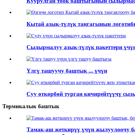
Куурулган тоок баштыгынын сыдырмас
Кытай азык-түлүк таңгагынын логотиби
Сыдырмалуу азык-түлүк пакеттери үчүн
Үлгү ташуучу баштык ... үчүн
Суу өткөрбөй турган кичирейтүүчү сызы
Термикалык баштык
Тамак-аш жеткирүү үчүн жылуулоочу б