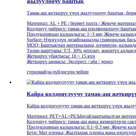
жылуулоочу баштык
Тамак-аш жеткирүү үчүн жылуулоочу баштык, берм
Материал: AL + PE / бермет пахта / Жекече материа
Колдонуу чөйрөсү: тамак-аш изоляциялоочу баштык
Продукциянын калыңдыгы: 1~3 мм; Жекече калың
Surface: Өзүңүздүн дизайныңызды гравюралык басы
MOQ: Баштыктын материалына, өлчөмүнө, калыңды
Төлөө шарттары: T/T, 30% депозит, жөнөтүү алдын
Жеткирүү убактысы: 10 ~ 15 күн
Жеткирүү ыкмасы: Экспресс / аба / деңиз
суроо
майда-чүйдөсүнө чейин
Кайра колдонулуучу тамак-аш жеткирү
Кайра колдонулуучу тамак-аш жеткирүү үчүн жылу
Материал: PET+AL+PE/Ыңгайлаштырылган матери
Колдонуу чөйрөсү: тамак-аш жана жемиштерди сакт
Продукциянын калыңдыгы: 0.1~0.3 мм; Жекече ка
Бети: Мат пленка; Жылтырак пленка жана өзүңүзд