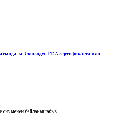
тындагы 3 заводдук FDA сертификатталган
де сиз менен байланышабыз.