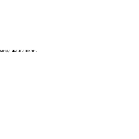
рында жайгашкан.