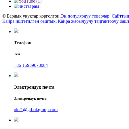
© Бардык укуктар корголгон.
Эң популярдуу товарлар
,
Сайттын
Кайра иштетилген баштык
,
Кайра жабылуучу таңгактоочу баш
Телефон
Тел.
+86-15989673084
Электрондук почта
Электрондук почта
ok21@gd-okgroup.com