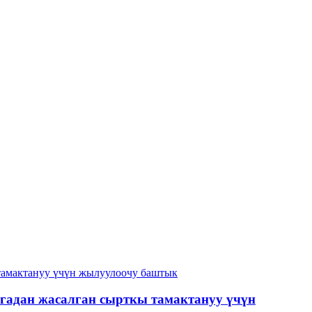
гадан жасалган сырткы тамактануу үчүн