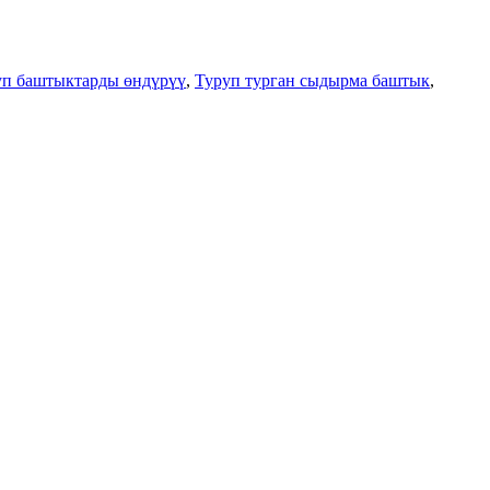
уп баштыктарды өндүрүү
,
Туруп турган сыдырма баштык
,