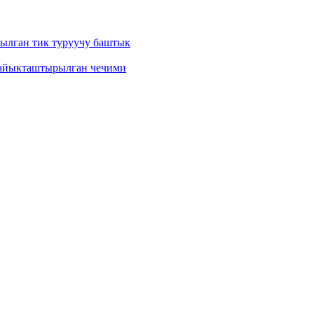
ылган тик туруучу баштык
айыкташтырылган чечими