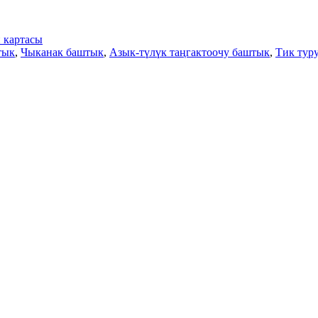
 картасы
тык
,
Чыканак баштык
,
Азык-түлүк таңгактоочу баштык
,
Тик тур