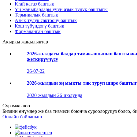
Kraft кагаз баштык
Үй жаныбарлары үчүн азык-түлүк баштыгы
Термикалык баштык
Азык-түлүк сактоочу баштык
Кош түбүндөгү баштык
Формаланган баштык
Акыркы жаңылыктар
2026-жылдагы балдар тамак-ашынын баштыкчас
жеткирүүчүсү
26-07-22
2026-жылдын эң мыкты тик туруп шире баштыг
2020-жылдын 26-июлунда
Сурамжылоо
Биздин өнүмдөр же баа тизмеси боюнча суроолоруңуз болсо, б
Онлайн байланыш