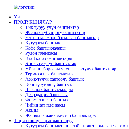
Үй
ПРОДУКЦИЯЛАР
Тик туруу үчүн баштыктар
Жалпак түбүндөгү баштыктар
Үч каптал мөөр басылган баштыктар
Кутудагы баштык
Кофе баштыкчалары
Рулон пленкасы
Kraft кагаз баштыктары
Эне сүтү үчүн баштыктар
Үй жаныбарлары үчүн азык-түлүк баштыктары
Термикалык баштыктар
Азык-түлүк сактоочу баштык
Кош түбүндөгү баштык
Чыканак баштыкчалары
Деградация баштыгы
Формаланган баштык
Чийки зат пленкасы
Акция
Жашылча жана жемиш баштыктары
Таңгактоону ыңгайлаштыруу
Кутудагы баштыктын ылайыкташтырылган чечими