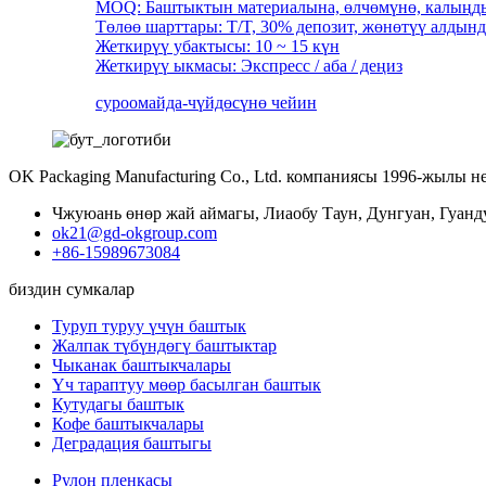
MOQ: Баштыктын материалына, өлчөмүнө, калыңды
Төлөө шарттары: T/T, 30% депозит, жөнөтүү алдын
Жеткирүү убактысы: 10 ~ 15 күн
Жеткирүү ыкмасы: Экспресс / аба / деңиз
суроо
майда-чүйдөсүнө чейин
OK Packaging Manufacturing Co., Ltd. компаниясы 1996-жылы
Чжуюань өнөр жай аймагы, Лиаобу Таун, Дунгуан, Гуанд
ok21@gd-okgroup.com
+86-15989673084
биздин сумкалар
Туруп туруу үчүн баштык
Жалпак түбүндөгү баштыктар
Чыканак баштыкчалары
Үч тараптуу мөөр басылган баштык
Кутудагы баштык
Кофе баштыкчалары
Деградация баштыгы
Рулон пленкасы