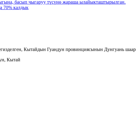
гына, басып чыгаруу түсүнө жараша ылайыкташтырылган.
да 70% калдык
 негизделген, Кытайдын Гуандун провинциясынын Дунгуань шаа
ун, Кытай