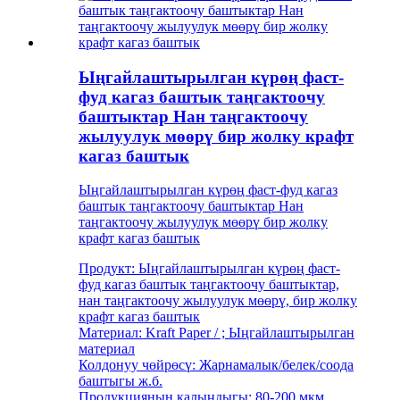
Ыңгайлаштырылган күрөң фаст-
фуд кагаз баштык таңгактоочу
баштыктар Нан таңгактоочу
жылуулук мөөрү бир жолку крафт
кагаз баштык
Ыңгайлаштырылган күрөң фаст-фуд кагаз
баштык таңгактоочу баштыктар Нан
таңгактоочу жылуулук мөөрү бир жолку
крафт кагаз баштык
Продукт: Ыңгайлаштырылган күрөң фаст-
фуд кагаз баштык таңгактоочу баштыктар,
нан таңгактоочу жылуулук мөөрү, бир жолку
крафт кагаз баштык
Материал: Kraft Paper / ; Ыңгайлаштырылган
материал
Колдонуу чөйрөсү: Жарнамалык/белек/соода
баштыгы ж.б.
Продукциянын калыңдыгы: 80-200 мкм,