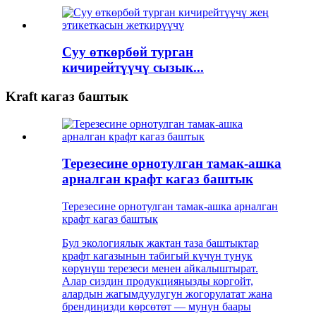
Суу өткөрбөй турган
кичирейтүүчү сызык...
Kraft кагаз баштык
Терезесине орнотулган тамак-ашка
арналган крафт кагаз баштык
Терезесине орнотулган тамак-ашка арналган
крафт кагаз баштык
Бул экологиялык жактан таза баштыктар
крафт кагазынын табигый күчүн тунук
көрүнүш терезеси менен айкалыштырат.
Алар сиздин продукцияңызды коргойт,
алардын жагымдуулугун жогорулатат жана
брендиңизди көрсөтөт — мунун баары