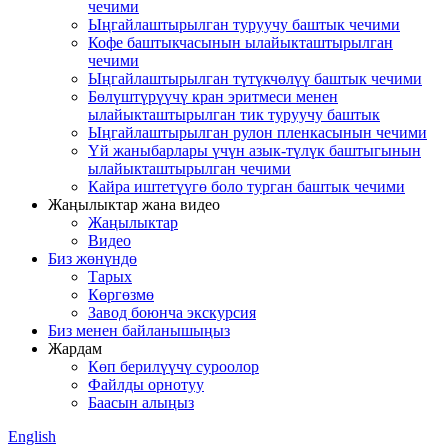
чечими
Ыңгайлаштырылган туруучу баштык чечими
Кофе баштыкчасынын ылайыкташтырылган
чечими
Ыңгайлаштырылган түтүкчөлүү баштык чечими
Бөлүштүрүүчү кран эритмеси менен
ылайыкташтырылган тик туруучу баштык
Ыңгайлаштырылган рулон пленкасынын чечими
Үй жаныбарлары үчүн азык-түлүк баштыгынын
ылайыкташтырылган чечими
Кайра иштетүүгө боло турган баштык чечими
Жаңылыктар жана видео
Жаңылыктар
Видео
Биз жөнүндө
Тарых
Көргөзмө
Завод боюнча экскурсия
Биз менен байланышыңыз
Жардам
Көп берилүүчү суроолор
Файлды орнотуу
Баасын алыңыз
English