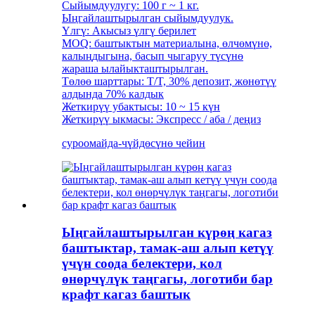
Сыйымдуулугу: 100 г ~ 1 кг.
Ыңгайлаштырылган сыйымдуулук.
Үлгү: Акысыз үлгү берилет
MOQ: баштыктын материалына, өлчөмүнө,
калыңдыгына, басып чыгаруу түсүнө
жараша ылайыкташтырылган.
Төлөө шарттары: T/T, 30% депозит, жөнөтүү
алдында 70% калдык
Жеткирүү убактысы: 10 ~ 15 күн
Жеткирүү ыкмасы: Экспресс / аба / деңиз
суроо
майда-чүйдөсүнө чейин
Ыңгайлаштырылган күрөң кагаз
баштыктар, тамак-аш алып кетүү
үчүн соода белектери, кол
өнөрчүлүк таңгагы, логотиби бар
крафт кагаз баштык