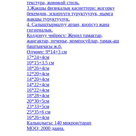
текстура, жөнөкөй стиль.
3.Жакшы физикалык касиеттери: жогорку
бекемдик, эскирүүгө туруктуулук, нымга
жакшы туруктуулук.
4. Салыштырмалуу арзан, коопсуз жана
гигиеналык.
Колдонуу чөйрөсү: Жеңил тамактар,
жаңгактар, печенье, момпосуйлар, тамак-аш
баштыкчасы ж.б.
Өлчөмү: 9*14+3 см
17*24+4см
10*15+3.5 см
18*26+4см
12*20+4см
14*20+4см
14*22+4см
16*22+4см
18*28+4см
20*30+5см
23*33+5см
25*35+6 см
16*26+4см
Калыңдыгы: 140 микрон/тарап
MOQ: 2000 даана.