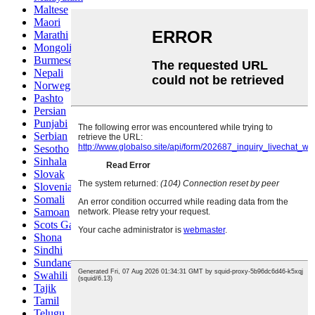
Maltese
Maori
Marathi
Mongolian
Burmese
Nepali
Norwegian
Pashto
Persian
Punjabi
Serbian
Sesotho
Sinhala
Slovak
Slovenian
Somali
Samoan
Scots Gaelic
Shona
Sindhi
Sundanese
Swahili
Tajik
Tamil
Telugu