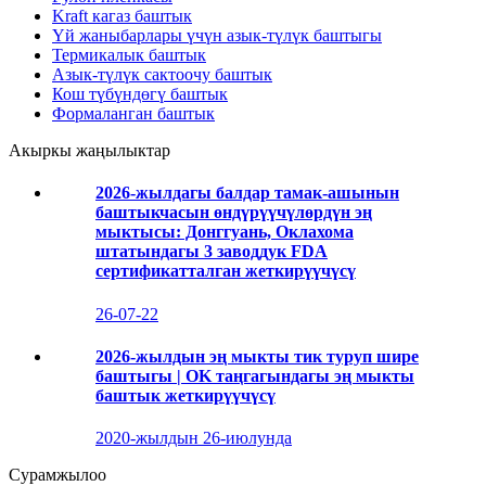
Kraft кагаз баштык
Үй жаныбарлары үчүн азык-түлүк баштыгы
Термикалык баштык
Азык-түлүк сактоочу баштык
Кош түбүндөгү баштык
Формаланган баштык
Акыркы жаңылыктар
2026-жылдагы балдар тамак-ашынын
баштыкчасын өндүрүүчүлөрдүн эң
мыктысы: Донггуань, Оклахома
штатындагы 3 заводдук FDA
сертификатталган жеткирүүчүсү
26-07-22
2026-жылдын эң мыкты тик туруп шире
баштыгы | OK таңгагындагы эң мыкты
баштык жеткирүүчүсү
2020-жылдын 26-июлунда
Сурамжылоо