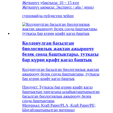
Жеткирүү убактысы: 10 ~ 15 күн
Жеткирүү ыкмасы: Экспресс / аба / деңиз
суроо
майда-чүйдөсүнө чейин
Колдонулган басылган
биологиялык жактан ажыроочу
белек соода баштыктары, туткасы
бар күрөң крафт кагаз баштык
Колдонулган басылган биологиялык жактан
ажыроочу белек соода баштыктары, туткасы
бар күрөң крафт кагаз баштык
Продукт: Туткасы бар күрөң крафт кагаз
баштыктын таңгагына ылайыкташтырылган
басылган биологиялык ажыроочу белек
соода баштыктары
Материал: Kraft Paper/PLA, Kraft Paper/PE;
Ыңгайлаштырылган материал