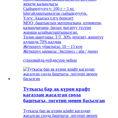
жекече калыңдыгы
Сыйымдуулугу: 100 г ~ 1 кг.
Ыңгайлаштырылган сыйымдуулук.
Үлгү: Акысыз үлгү берилет
MOQ: баштыктын материалына, өлчөмүнө,
калыңдыгына, басып чыгаруу түсүнө
жараша ылайыкташтырылган.
Төлөө шарттары: T/T, 30% депозит, жөнөтүү
алдында 70% калдык
Жеткирүү убактысы: 10 ~ 15 күн
Жеткирүү ыкмасы: Экспресс / аба / деңиз
суроо
майда-чүйдөсүнө чейин
Туткасы бар ак күрөң крафт
кагаздан жасалган соода
баштыгы, логотип менен басылган
Туткасы бар ак күрөң крафт кагаздан
жасалган соода баштыгы, логотип менен