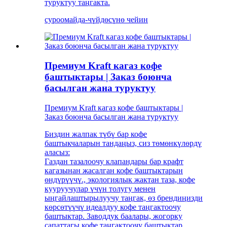
туруктуу таңгакта.
суроо
майда-чүйдөсүнө чейин
Премиум Kraft кагаз кофе
баштыктары | Заказ боюнча
басылган жана туруктуу
Премиум Kraft кагаз кофе баштыктары |
Заказ боюнча басылган жана туруктуу
Биздин жалпак түбү бар кофе
баштыкчаларын тандаңыз, сиз төмөнкүлөрдү
аласыз:
Газдан тазалоочу клапандары бар крафт
кагазынан жасалган кофе баштыктарын
өндүрүүчү., экологиялык жактан таза, кофе
кууруучулар үчүн толугу менен
ыңгайлаштырылуучу таңгак, өз брендиңизди
көрсөтүүчү идеалдуу кофе таңгактоочу
баштыктар. Заводдук баалары, жогорку
сапаттагы кофе таңгактоочу баштыктар.