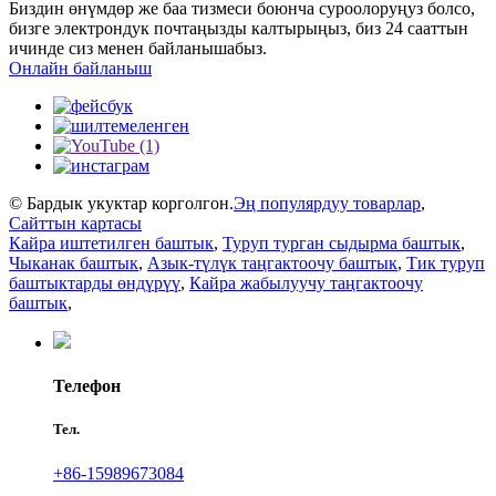
Биздин өнүмдөр же баа тизмеси боюнча суроолоруңуз болсо,
бизге электрондук почтаңызды калтырыңыз, биз 24 сааттын
ичинде сиз менен байланышабыз.
Онлайн байланыш
© Бардык укуктар корголгон.
Эң популярдуу товарлар
,
Сайттын картасы
Кайра иштетилген баштык
,
Туруп турган сыдырма баштык
,
Чыканак баштык
,
Азык-түлүк таңгактоочу баштык
,
Тик туруп
баштыктарды өндүрүү
,
Кайра жабылуучу таңгактоочу
баштык
,
Телефон
Тел.
+86-15989673084