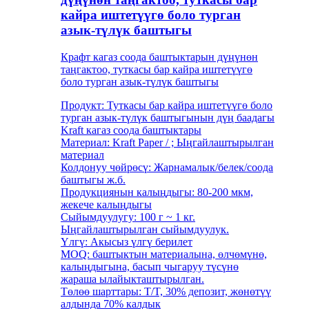
кайра иштетүүгө боло турган
азык-түлүк баштыгы
Крафт кагаз соода баштыктарын дүңүнөн
таңгактоо, туткасы бар кайра иштетүүгө
боло турган азык-түлүк баштыгы
Продукт: Туткасы бар кайра иштетүүгө боло
турган азык-түлүк баштыгынын дүң баадагы
Kraft кагаз соода баштыктары
Материал: Kraft Paper / ; Ыңгайлаштырылган
материал
Колдонуу чөйрөсү: Жарнамалык/белек/соода
баштыгы ж.б.
Продукциянын калыңдыгы: 80-200 мкм,
жекече калыңдыгы
Сыйымдуулугу: 100 г ~ 1 кг.
Ыңгайлаштырылган сыйымдуулук.
Үлгү: Акысыз үлгү берилет
MOQ: баштыктын материалына, өлчөмүнө,
калыңдыгына, басып чыгаруу түсүнө
жараша ылайыкташтырылган.
Төлөө шарттары: T/T, 30% депозит, жөнөтүү
алдында 70% калдык