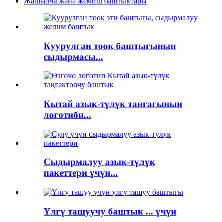
Жашылча жана жемиш баштыктары
Куурулган тоок баштыгынын
сыдырмасы...
Кытай азык-түлүк таңгагынын
логотиби...
Сыдырмалуу азык-түлүк
пакеттери үчүн...
Үлгү ташуучу баштык ... үчүн