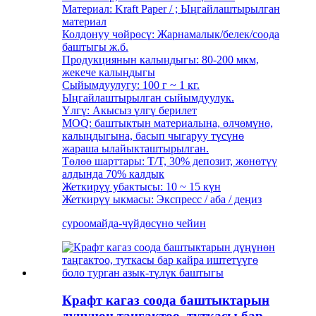
Материал: Kraft Paper / ; Ыңгайлаштырылган
материал
Колдонуу чөйрөсү: Жарнамалык/белек/соода
баштыгы ж.б.
Продукциянын калыңдыгы: 80-200 мкм,
жекече калыңдыгы
Сыйымдуулугу: 100 г ~ 1 кг.
Ыңгайлаштырылган сыйымдуулук.
Үлгү: Акысыз үлгү берилет
MOQ: баштыктын материалына, өлчөмүнө,
калыңдыгына, басып чыгаруу түсүнө
жараша ылайыкташтырылган.
Төлөө шарттары: T/T, 30% депозит, жөнөтүү
алдында 70% калдык
Жеткирүү убактысы: 10 ~ 15 күн
Жеткирүү ыкмасы: Экспресс / аба / деңиз
суроо
майда-чүйдөсүнө чейин
Крафт кагаз соода баштыктарын
дүңүнөн таңгактоо, туткасы бар