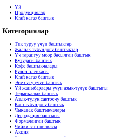
Үй
Продукциялар
Kraft кагаз баштык
Категориялар
Тик туруу үчүн баштыктар
Жалпак түбүндөгү баштыктар
Үч тараптуу мөөр басылган баштык
Кутудагы баштык
Кофе баштыкчалары
Рулон пленкасы
Kraft кагаз баштык
Эне сүтү үчүн баштык
Үй жаныбарлары үчүн азык-түлүк баштыгы
Термикалык баштык
Азык-түлүк сактоочу баштык
Кош түбүндөгү баштык
Чыканак баштыкчалары
Деградация баштыгы
Формаланган баштык
Чийки зат пленкасы
Акция