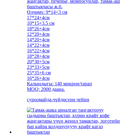
жаңгактар, печенье, момпосуйлар, тамак-аш
баштыкчасы ж.б.
Өлчөмү: 9*14+3 см
17*24+4см
10*15+3.5 см
18*26+4см
12*20+4см
14*20+4см
14*22+4см
16*22+4см
18*28+4см
20*30+5см
23*33+5см
25*35+6 см
16*26+4см
Калыңдыгы: 140 микрон/тарап
MOQ: 2000 даана.
суроо
майда-чүйдөсүнө чейин