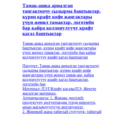
Тамак-ашка арналган
таңгактоочу сыдырма баштыктар,
күрөң крафт кофе жаңгактары
үчүн жеңил тамактар, логотиби
бар кайра колдонулуучу крафт
кагаз баштыктар
Тамак-ашка арналган таңгактоочу сыдырма
баштыктар, күрөң крафт кофе жаңгактары
үчүн жеңил тамактар, логотиби бар кайра
колдонулуучу крафт кагаз баштыктар
Продукт: Тамак-ашка арналган таңгактоочу
сыдырма баштыктар, күрөң крафт кофе
жаңгактары үчүн жеңил тамак-аш, кайра
колдонулуучу крафт кагаз баштыктар,
логотиби бар
Материал: ПЭТ/Крафт кагазы/ПЭ; Жекече
жасалган материал.
Артыкчылыгы: 1. Жакшы дисплей:
продуктуну интуитивдик түрдө көрсөтүп,
анын жагымдуулугун жогорулатат.
2. Жөнөкөй жана табигый сулуулук; табигый