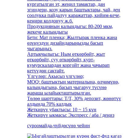
кургатылган эт, жеңил тамактар, дан
эгиндери, козу карын баштыктары, чай, ден
соолукка пайдалуу каражаттар, кийим-кече,
кеңири колдонуу ж.б.
Продукциянын калыңдыгы: 80-200 мкм,
жекече калыңдыгы
Бети: Мат пленка; Жылтырак пленка жана
өзүңүздүн дизайндарыңызды басып
чыгарыңыз.
Артыкчылыгы: Ным өткөрбөйт, жыт
өткөрбөйт, суу өткөрбөйт, курт-
кумурскалардан коргойт жана чачырап
кетүүдөн сактайт.
Үлгүлөр: Акысыз үлгүлөр;
MOQ: баштыктын материалына, өлчөмүнө,
калыңдыгына, басып чыгаруу түсүнө
жараша ылайыкташтырылган.
Төлөө шарттары: T/T, 30% депозит, жөнөтүү
алдында 70% калдык
Жеткирүү убактысы: 10 ~ 15 күн
Жеткирүү ыкмасы: Экспресс / аба / деңиз
суроо
майда-чүйдөсүнө чейин