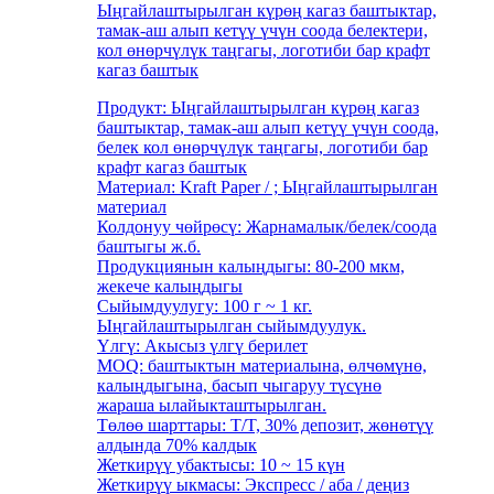
Ыңгайлаштырылган күрөң кагаз баштыктар,
тамак-аш алып кетүү үчүн соода белектери,
кол өнөрчүлүк таңгагы, логотиби бар крафт
кагаз баштык
Продукт: Ыңгайлаштырылган күрөң кагаз
баштыктар, тамак-аш алып кетүү үчүн соода,
белек кол өнөрчүлүк таңгагы, логотиби бар
крафт кагаз баштык
Материал: Kraft Paper / ; Ыңгайлаштырылган
материал
Колдонуу чөйрөсү: Жарнамалык/белек/соода
баштыгы ж.б.
Продукциянын калыңдыгы: 80-200 мкм,
жекече калыңдыгы
Сыйымдуулугу: 100 г ~ 1 кг.
Ыңгайлаштырылган сыйымдуулук.
Үлгү: Акысыз үлгү берилет
MOQ: баштыктын материалына, өлчөмүнө,
калыңдыгына, басып чыгаруу түсүнө
жараша ылайыкташтырылган.
Төлөө шарттары: T/T, 30% депозит, жөнөтүү
алдында 70% калдык
Жеткирүү убактысы: 10 ~ 15 күн
Жеткирүү ыкмасы: Экспресс / аба / деңиз