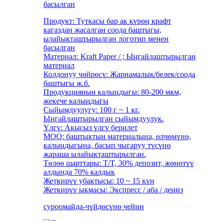
басылган
Продукт: Туткасы бар ак күрөң крафт
кагаздан жасалган соода баштыгы,
ылайыкташтырылган логотип менен
басылган
Материал: Kraft Paper / ; Ыңгайлаштырылган
материал
Колдонуу чөйрөсү: Жарнамалык/белек/соода
баштыгы ж.б.
Продукциянын калыңдыгы: 80-200 мкм,
жекече калыңдыгы
Сыйымдуулугу: 100 г ~ 1 кг.
Ыңгайлаштырылган сыйымдуулук.
Үлгү: Акысыз үлгү берилет
MOQ: баштыктын материалына, өлчөмүнө,
калыңдыгына, басып чыгаруу түсүнө
жараша ылайыкташтырылган.
Төлөө шарттары: T/T, 30% депозит, жөнөтүү
алдында 70% калдык
Жеткирүү убактысы: 10 ~ 15 күн
Жеткирүү ыкмасы: Экспресс / аба / деңиз
суроо
майда-чүйдөсүнө чейин