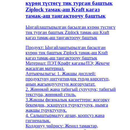
күрөң түстөгү тик турган баштык
Ziplock тамак-аш Kraft кагаз
тамак-аш таңгактоочу баштык
Ыңгайлаштырылган басылган күрөң түстөгү
тик турган баштык Ziplock тамак-аш Kraft
кагаз тамак-аш таңгактоочу баштык
Продукт: Ыңгайлаштырылган басылган
күрөң тик баштык Ziplock тамак-аш Kraft
кагаз тамак-аш таңгактоочу баштык
Материал: ПЭТ/Крафт кагазы/ПЭ; Жекече
жасалган материал.
Артыкчылыгы: 1. Жакшы дисплей:
продуктуну интуитивдик түрдө көрсөтүп,
анын жагымдуулугун жогорулатат.
2. Жөнөкөй жана табигый сулуулук; табигый
текстура, жөнөкөй стиль.
3.Жакшы физикалык касиеттери: жогорку
бекемдик, эскирүүгө туруктуулук, нымга
жакшы туруктуулук.
4. Салыштырмалуу арзан, коопсуз жана
гигиеналык.
Колдонуу чөйрөсү: Жеңил тамактар,