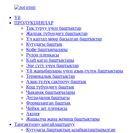
Үй
ПРОДУКЦИЯЛАР
Тик туруу үчүн баштыктар
Жалпак түбүндөгү баштыктар
Үч каптал мөөр басылган баштыктар
Кутудагы баштык
Кофе баштыкчалары
Рулон пленкасы
Kraft кагаз баштыктары
Эне сүтү үчүн баштыктар
Үй жаныбарлары үчүн азык-түлүк баштыктары
Термикалык баштыктар
Азык-түлүк сактоочу баштык
Кош түбүндөгү баштык
Чыканак баштыкчалары
Деградация баштыгы
Формаланган баштык
Чийки зат пленкасы
Акция
Жашылча жана жемиш баштыктары
Таңгактоону ыңгайлаштыруу
Кутудагы баштыктын ылайыкташтырылган