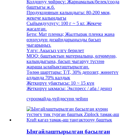
Колдонуу чөйрөсү: Жарнамалык/белек/соода
баштыгы ж.б.
Продукциянын калыңдыгы: 80-200 мкм,
жекече калыңдыгы
Сыйымдуулугу: 100 г ~ 5 кг. Жекече
жасалган.
Бети: Мат пленка; Жылтырак пленка жана
өзүңүздүн дизайндарыңызды басып
чыгарыңыз.
Үлгү: Акысыз үлгү берилет
MOQ: баштыктын материалына, өлчөмүнө,
калыңдыгына, басып чыгаруу түсүнө
жараша ылайыкташтырылган.
Төлөө шарттары: T/T, 30% депозит, жөнөтүү
алдында 70% калдык
Жеткирүү убактысы: 10 ~ 15 күн
Жеткирүү ыкмасы: Экспресс / аба / деңиз
суроо
майда-чүйдөсүнө чейин
Ыңгайлаштырылган басылган