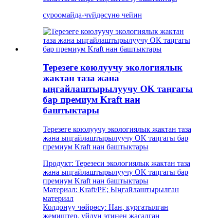
суроо
майда-чүйдөсүнө чейин
Терезеге коюлуучу экологиялык
жактан таза жана
ыңгайлаштырылуучу OK таңгагы
бар премиум Kraft нан
баштыктары
Терезеге коюлуучу экологиялык жактан таза
жана ыңгайлаштырылуучу OK таңгагы бар
премиум Kraft нан баштыктары
Продукт: Терезеси экологиялык жактан таза
жана ыңгайлаштырылуучу OK таңгагы бар
премиум Kraft нан баштыктары
Материал: Kraft/PE; Ыңгайлаштырылган
материал
Колдонуу чөйрөсү: Нан, кургатылган
жемиштер, уйдун этинен жасалган