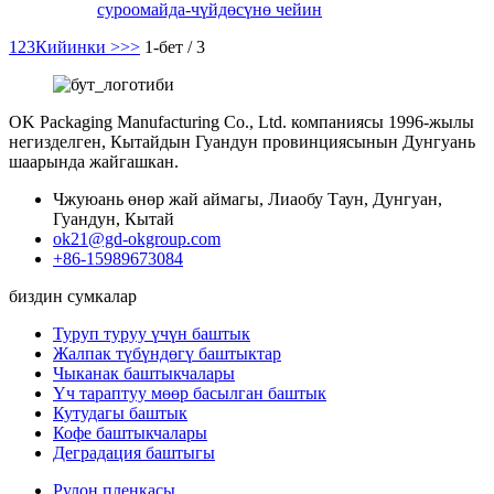
суроо
майда-чүйдөсүнө чейин
1
2
3
Кийинки >
>>
1-бет / 3
OK Packaging Manufacturing Co., Ltd. компаниясы 1996-жылы
негизделген, Кытайдын Гуандун провинциясынын Дунгуань
шаарында жайгашкан.
Чжуюань өнөр жай аймагы, Лиаобу Таун, Дунгуан,
Гуандун, Кытай
ok21@gd-okgroup.com
+86-15989673084
биздин сумкалар
Туруп туруу үчүн баштык
Жалпак түбүндөгү баштыктар
Чыканак баштыкчалары
Үч тараптуу мөөр басылган баштык
Кутудагы баштык
Кофе баштыкчалары
Деградация баштыгы
Рулон пленкасы