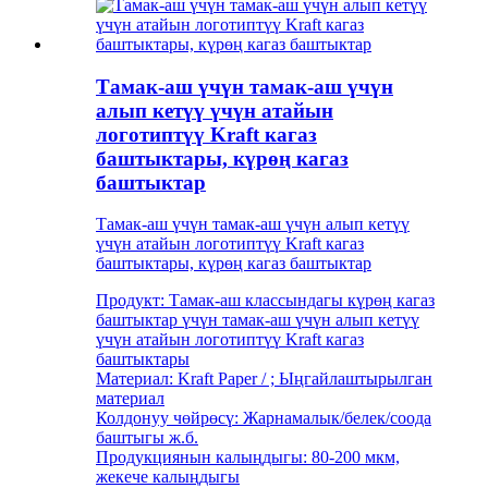
Тамак-аш үчүн тамак-аш үчүн
алып кетүү үчүн атайын
логотиптүү Kraft кагаз
баштыктары, күрөң кагаз
баштыктар
Тамак-аш үчүн тамак-аш үчүн алып кетүү
үчүн атайын логотиптүү Kraft кагаз
баштыктары, күрөң кагаз баштыктар
Продукт: Тамак-аш классындагы күрөң кагаз
баштыктар үчүн тамак-аш үчүн алып кетүү
үчүн атайын логотиптүү Kraft кагаз
баштыктары
Материал: Kraft Paper / ; Ыңгайлаштырылган
материал
Колдонуу чөйрөсү: Жарнамалык/белек/соода
баштыгы ж.б.
Продукциянын калыңдыгы: 80-200 мкм,
жекече калыңдыгы