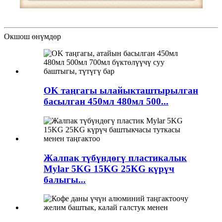
Окшош өнүмдөр
OK таңгагы ылайыкташтырылган
басылган 450мл 480мл 500...
Жалпак түбүндөгү пластикалык
Mylar 5KG 15KG 25KG күрүч
балыгы...