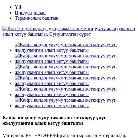
Үй
Продукциялар
Термикалык баштык
Кайра колдонулуучу тамак-аш жеткирүү үчүн
жылууланган алып кетүү баштыгы
Материал: PET+AL+PE/Ыңгайлаштырылган материалдар.