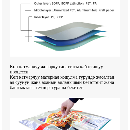
Көп катмарлуу жогорку сапаттагы кабатташуу
процесси
Көп катмарлуу материал кошулма түрүндө жасалган,
ал суунун жана абанын айланышын бөгөттөйт жана
баштыктагы температураны бекитет.