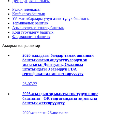
Деградация баштыгы
Рулон пленкасы
Kraft кагаз баштык
Үй жаныбарлары үчүн азык-түлүк баштыгы
Термикалык баштык
Азык-түлүк сактоочу баштык
Кош түбүндөгү баштык
Формаланган баштык
Акыркы жаңылыктар
2026-жылдагы балдар тамак-ашынын
баштыкчасын өндүрүүчүлөрдүн эң
мыктысы: Донггуань, Оклахома
штатындагы 3 заводдук FDA
сертификатталган жеткирүүчүсү
26-07-22
2026-жылдын эң мыкты тик туруп шире
баштыгы | OK таңгагындагы эң мыкты
баштык жеткирүүчүсү
2020-жылдын 26-июлунда