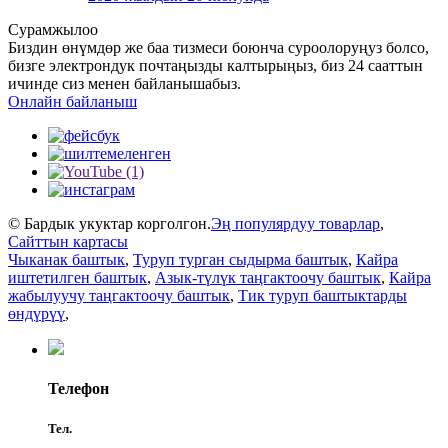
Сурамжылоо
Биздин өнүмдөр же баа тизмеси боюнча суроолоруңуз болсо,
бизге электрондук почтаңызды калтырыңыз, биз 24 сааттын
ичинде сиз менен байланышабыз.
Онлайн байланыш
© Бардык укуктар корголгон.
Эң популярдуу товарлар
,
Сайттын картасы
Чыканак баштык
,
Туруп турган сыдырма баштык
,
Кайра
иштетилген баштык
,
Азык-түлүк таңгактоочу баштык
,
Кайра
жабылуучу таңгактоочу баштык
,
Тик туруп баштыктарды
өндүрүү
,
Телефон
Тел.