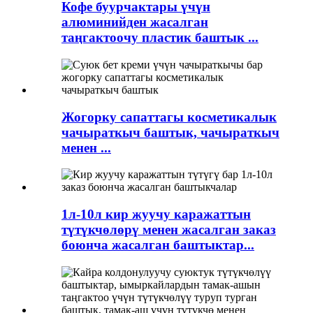
Кофе буурчактары үчүн
алюминийден жасалган
таңгактоочу пластик баштык ...
Жогорку сапаттагы косметикалык
чачыраткыч баштык, чачыраткыч
менен ...
1л-10л кир жуучу каражаттын
түтүкчөлөрү менен жасалган заказ
боюнча жасалган баштыктар...