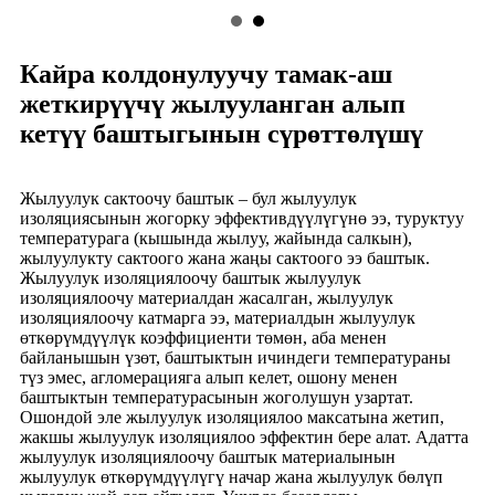
Кайра колдонулуучу тамак-аш
жеткирүүчү жылууланган алып
кетүү баштыгынын сүрөттөлүшү
Жылуулук сактоочу баштык – бул жылуулук
изоляциясынын жогорку эффективдүүлүгүнө ээ, туруктуу
температурага (кышында жылуу, жайында салкын),
жылуулукту сактоого жана жаңы сактоого ээ баштык.
Жылуулук изоляциялоочу баштык жылуулук
изоляциялоочу материалдан жасалган, жылуулук
изоляциялоочу катмарга ээ, материалдын жылуулук
өткөрүмдүүлүк коэффициенти төмөн, аба менен
байланышын үзөт, баштыктын ичиндеги температураны
түз эмес, агломерацияга алып келет, ошону менен
баштыктын температурасынын жоголушун узартат.
Ошондой эле жылуулук изоляциялоо максатына жетип,
жакшы жылуулук изоляциялоо эффектин бере алат. Адатта
жылуулук изоляциялоочу баштык материалынын
жылуулук өткөрүмдүүлүгү начар жана жылуулук бөлүп