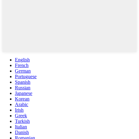
English
French
German
Portuguese
Spanish
Russian
Japanese
Korean
Arabic
Irish
Greek
Turkish
Italian
Danish
Romanian