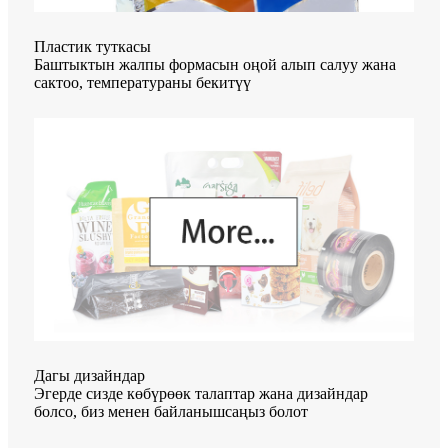
Пластик туткасы
Баштыктын жалпы формасын оңой алып салуу жана
сактоо, температураны бекитүү
Дагы дизайндар
Эгерде сизде көбүрөөк талаптар жана дизайндар
болсо, биз менен байланышсаңыз болот