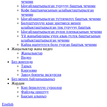
чечими
Ыңгайлаштырылган туруучу баштык чечими
Кофе баштыкчасынын ылайыкташтырылган
чечими
Ыңгайлаштырылган түтүкчөлүү баштык чечими
Бөлүштүрүүчү кран эритмеси менен
ылайыкташтырылган тик туруучу баштык
Ыңгайлаштырылган рулон пленкасынын чечими
Үй жаныбарлары үчүн азык-түлүк баштыгынын
ылайыкташтырылган чечими
Кайра иштетүүгө боло турган баштык чечими
Жаңылыктар жана видео
Жаңылыктар
Видео
Биз жөнүндө
Тарых
Көргөзмө
Завод боюнча экскурсия
Биз менен байланышыңыз
Жардам
Көп берилүүчү суроолор
Файлды орнотуу
Баасын алыңыз
English