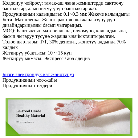
Колдонуу чөйрөсү: тамак-аш жана жемиштерди сактоочу
баштыктар, алып кетүү үчүн баштыктар ж.б.
Продукциянын калыңдыгы: 0.1~0.3 мм; Жекече калыңдыгы
Бети: Мат пленка; Жылтырак пленка жана өзүңүздүн
дизайндарыңызды басып чыгарыңыз.
MOQ: Баштыктын материалына, өлчөмүнө, калыңдыгына,
басып чыгаруу түсүнө жараша ылайыкташтырылган.
Төлөө шарттары: T/T, 30% депозит, жөнөтүү алдында 70%
калдык
Жеткирүү убактысы: 10 ~ 15 күн
Жеткирүү ыкмасы: Экспресс / аба / деңиз
Бизге электрондук кат жөнөтүңүз
Продукциянын чоо-жайы
Продукциянын тегдери