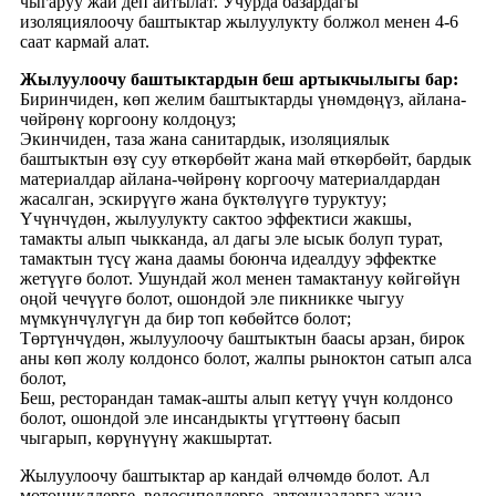
чыгаруу жай деп айтылат. Учурда базардагы
изоляциялоочу баштыктар жылуулукту болжол менен 4-6
саат кармай алат.
Жылуулоочу баштыктардын беш артыкчылыгы бар:
Биринчиден, көп желим баштыктарды үнөмдөңүз, айлана-
чөйрөнү коргоону колдоңуз;
Экинчиден, таза жана санитардык, изоляциялык
баштыктын өзү суу өткөрбөйт жана май өткөрбөйт, бардык
материалдар айлана-чөйрөнү коргоочу материалдардан
жасалган, эскирүүгө жана бүктөлүүгө туруктуу;
Үчүнчүдөн, жылуулукту сактоо эффектиси жакшы,
тамакты алып чыкканда, ал дагы эле ысык болуп турат,
тамактын түсү жана даамы боюнча идеалдуу эффектке
жетүүгө болот. Ушундай жол менен тамактануу көйгөйүн
оңой чечүүгө болот, ошондой эле пикникке чыгуу
мүмкүнчүлүгүн да бир топ көбөйтсө болот;
Төртүнчүдөн, жылуулоочу баштыктын баасы арзан, бирок
аны көп жолу колдонсо болот, жалпы рыноктон сатып алса
болот,
Беш, ресторандан тамак-ашты алып кетүү үчүн колдонсо
болот, ошондой эле инсандыкты үгүттөөнү басып
чыгарып, көрүнүүнү жакшыртат.
Жылуулоочу баштыктар ар кандай өлчөмдө болот. Ал
мотоциклдерге, велосипеддерге, автоунааларга жана