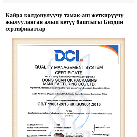
Кайра колдонулуучу тамак-аш жеткирүүчү
жылууланган алып кетүү баштыгы Биздин
сертификаттар