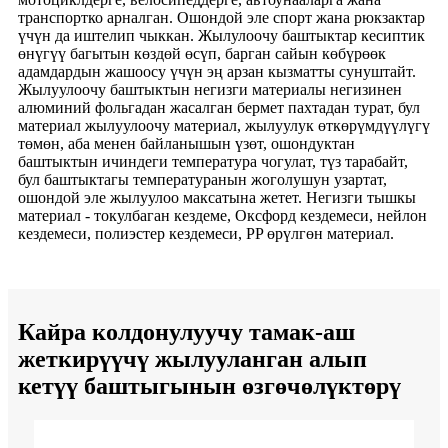
транспортко арналган. Ошондой эле спорт жана рюкзактар ​​
үчүн да иштелип чыккан. Жылулоочу баштыктар кесиптик
өнүгүү багытын көздөй өсүп, барган сайын көбүрөөк
адамдардын жашоосу үчүн эң арзан кызматты сунуштайт.
Жылуулоочу баштыктын негизги материалы негизинен
алюминий фольгадан жасалган бермет пахтадан турат, бул
материал жылуулоочу материал, жылуулук өткөрүмдүүлүгү
төмөн, аба менен байланышын үзөт, ошондуктан
баштыктын ичиндеги температура чогулат, түз тарабайт,
бул баштыктагы температуранын жоголушун узартат,
ошондой эле жылуулоо максатына жетет. Негизги тышкы
материал - токулбаган кездеме, Оксфорд кездемеси, нейлон
кездемеси, полиэстер кездемеси, PP өрүлгөн материал.
Кайра колдонулуучу тамак-аш
жеткирүүчү жылууланган алып
кетүү баштыгынын өзгөчөлүктөрү