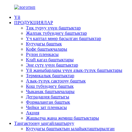
Үй
ПРОДУКЦИЯЛАР
Тик туруу үчүн баштыктар
Жалпак түбүндөгү баштыктар
Үч каптал мөөр басылган баштыктар
Кутудагы баштык
Кофе баштыкчалары
Рулон пленкасы
Kraft кагаз баштыктары
Эне сүтү үчүн баштыктар
Үй жаныбарлары үчүн азык-түлүк баштыктары
Термикалык баштыктар
Азык-түлүк сактоочу баштык
Кош түбүндөгү баштык
Чыканак баштыкчалары
Деградация баштыгы
Формаланган баштык
Чийки зат пленкасы
Акция
Жашылча жана жемиш баштыктары
Таңгактоону ыңгайлаштыруу
Кутудагы баштыктын ылайыкташтырылган