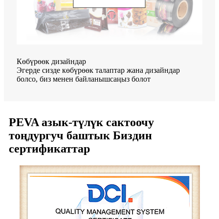
Көбүрөөк дизайндар
Эгерде сизде көбүрөөк талаптар жана дизайндар
болсо, биз менен байланышсаңыз болот
PEVA азык-түлүк сактоочу
тоңдургуч баштык Биздин
сертификаттар