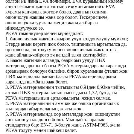
болгон PE жана EVA полимери. EVA курамынын көлөмү
анын сезимин жана драптын сезимин аныктайт. EVA
курамы канчалык жогору болсо, драптын сезими
ошончолук жакшы жана оор болот. Тескерисинче,
ошончолук катуу жана жеңил жана ал бир аз
ийкемдүүлүккө ээ.
PEVA төмөнкүлөр менен мүнөздөлөт:
1. биологиялык жактан ажыроо үчүн колдонулушу мүмкүн;
Эгерде анын кереги жок болсо, таштандыга ыргытылса да,
өрттөлсө да, ал толугу менен экологиялык жактан таза
жана айлана-чөйрөгө эч кандай зыян келтирбейт.
2. Баасы жагынан алганда, баарыбыз уулуу ПВХ
материалдарынын баасы PEVA материалдарына караганда
арзаныраак болорун билебиз, бирок курамында фталат жок
ПВХ материалдарынын баасы PEVA материалдарына
караганда кымбатыраак болот.
3. PEVA материалынын тыгыздыгы 0,91ден 0,93кө чейин,
ал эми ПВХ материалынын тыгыздыгы 1,32, бул дагы
PEVA материалынын артыкчылыгы, жеңил салмак.
4. PEVA материалынын аммиак же башка органикалык
жыттардан айырмаланып, жыты жок.
5. PEVA материалында оор металлдар жок, ошондуктан
аны коопсуз колдонсо болот. Мындай эл аралык
стандарттар бар: EN-71 3-бөлүк жана ASTM-F963, жана
PEVA толугу менен шайкеш келет.