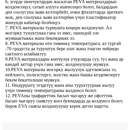
6, эгерде оюнчуктардан жасалган PEVA материалдарын
колдонсоңуз, сатып алууга ишенсеңиз болот, балдардын
ден соолугуна зыян келтирбейт, ички фталаттарда эриткич
жок, ден соолукка зыян келтирбөө үчүн пластификатор
жөнүндө кабатыр болбоңуз.
7. PEVA материалы турмушта кеңири колдонулат. Ал
жогорку тунуктукка гана ээ эмес, ошондой эле
жумшактыкка жана бекемдикке ээ.
8. PEVA материалы өтө төмөнкү температурага, ал тургай
-70 градуста да туруштук бере алат жана тоңгон чөйрөдө
сактоого ылайыктуу.
9.PEVA материалдары көпчүлүк учурларда суу, туз жана ар
кандай заттар үчүн гана эмес, колдонулушу мүмкүн.
10.PEVA материалы жогорку жылуулук адгезиясына ээ,
нейлонго, полиэстерге, холстко жана башка кездемелерге
бекем бекитилиши мүмкүн.
11. Өндүрүштү тездетүү жана аны туруктуураак кылуу
үчүн төмөнкү температураны колдонсо болот.
12. PEVAны трафареттик басып чыгаруу же офсеттик
басып чыгаруу сыяктуу кооз буюмдарда да колдонсо болот,
бирок EVA сыясы колдонулушу керек деген шартта.