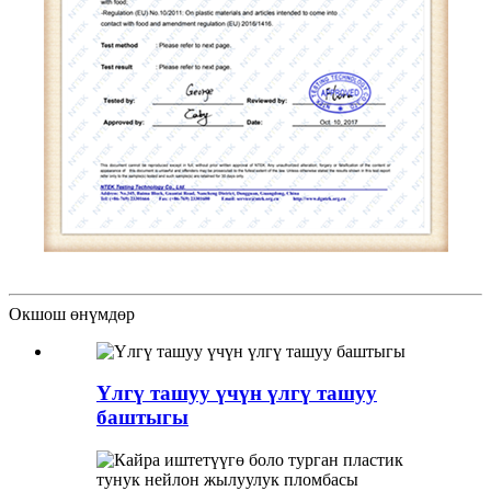
Окшош өнүмдөр
Үлгү ташуу үчүн үлгү ташуу
баштыгы