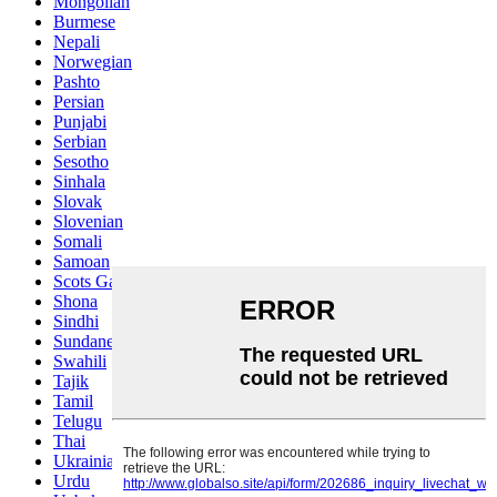
Mongolian
Burmese
Nepali
Norwegian
Pashto
Persian
Punjabi
Serbian
Sesotho
Sinhala
Slovak
Slovenian
Somali
Samoan
Scots Gaelic
Shona
Sindhi
Sundanese
Swahili
Tajik
Tamil
Telugu
Thai
Ukrainian
Urdu