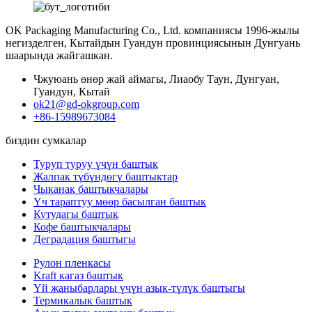
OK Packaging Manufacturing Co., Ltd. компаниясы 1996-жылы
негизделген, Кытайдын Гуандун провинциясынын Дунгуань
шаарында жайгашкан.
Чжуюань өнөр жай аймагы, Лиаобу Таун, Дунгуан,
Гуандун, Кытай
ok21@gd-okgroup.com
+86-15989673084
биздин сумкалар
Туруп туруу үчүн баштык
Жалпак түбүндөгү баштыктар
Чыканак баштыкчалары
Үч тараптуу мөөр басылган баштык
Кутудагы баштык
Кофе баштыкчалары
Деградация баштыгы
Рулон пленкасы
Kraft кагаз баштык
Үй жаныбарлары үчүн азык-түлүк баштыгы
Термикалык баштык