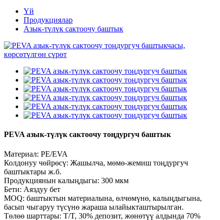
Үй
Продукциялар
Азык-түлүк сактоочу баштык
PEVA азык-түлүк сактоочу тоңдургуч баштык
Материал: PE/EVA
Колдонуу чөйрөсү: Жашылча, мөмө-жемиш тоңдургуч
баштыктары ж.б.
Продукциянын калыңдыгы: 300 мкм
Бети: Аяздуу бет
MOQ: баштыктын материалына, өлчөмүнө, калыңдыгына,
басып чыгаруу түсүнө жараша ылайыкташтырылган.
Төлөө шарттары: T/T, 30% депозит, жөнөтүү алдында 70%