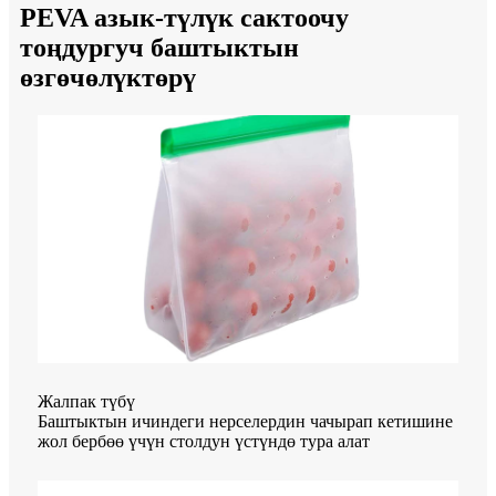
PEVA азык-түлүк сактоочу
тоңдургуч баштыктын
өзгөчөлүктөрү
Жалпак түбү
Баштыктын ичиндеги нерселердин чачырап кетишине
жол бербөө үчүн столдун үстүндө тура алат