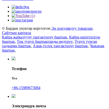
© Бардык укуктар корголгон.
Эң популярдуу товарлар
,
Сайттын картасы
Кайра жабылуучу таңгактоочу баштык
,
Кайра иштетилген
баштык
,
Тик туруп баштыктарды өндүрүү
,
Туруп турган
сыдырма баштык
,
Азык-түлүк таңгактоочу баштык
,
Чыканак
баштык
,
Телефон
Тел.
+86-15989673084
Электрондук почта