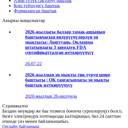
Азык-түлүк сактоочу баштык
Кош түбүндөгү баштык
Формаланган баштык
Акыркы жаңылыктар
2026-жылдагы балдар тамак-ашынын
баштыкчасын өндүрүүчүлөрдүн эң
мыктысы: Донггуань, Оклахома
штатындагы 3 заводдук FDA
сертификатталган жеткирүүчүсү
26-07-22
2026-жылдын эң мыкты тик туруп шире
баштыгы | OK таңгагындагы эң мыкты
баштык жеткирүүчүсү
2020-жылдын 26-июлунда
Сурамжылоо
Биздин өнүмдөр же баа тизмеси боюнча суроолоруңуз болсо,
бизге электрондук почтаңызды калтырыңыз, биз 24 сааттын
ичинде сиз менен байланышабыз.
Онлайн байланыш