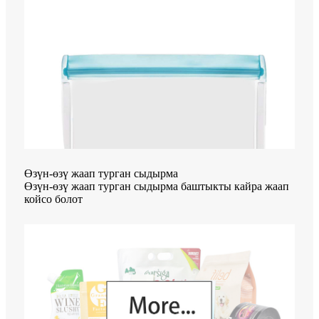
Өзүн-өзү жаап турган сыдырма
Өзүн-өзү жаап турган сыдырма баштыкты кайра жаап
койсо болот