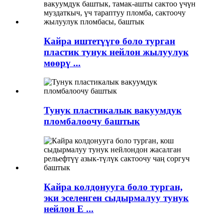
Кайра иштетүүгө боло турган
пластик тунук нейлон жылуулук
мөөрү ...
Тунук пластикалык вакуумдук
пломбалоочу баштык
Кайра колдонууга боло турган,
эки эселенген сыдырмалуу тунук
нейлон E ...