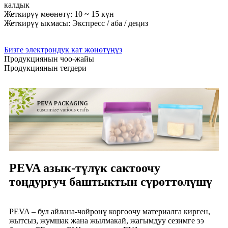
калдык
Жеткирүү мөөнөтү: 10 ~ 15 күн
Жеткирүү ыкмасы: Экспресс / аба / деңиз
Бизге электрондук кат жөнөтүңүз
Продукциянын чоо-жайы
Продукциянын тегдери
PEVA азык-түлүк сактоочу
тоңдургуч баштыктын сүрөттөлүшү
PEVA – бул айлана-чөйрөнү коргоочу материалга кирген,
жытсыз, жумшак жана жылмакай, жагымдуу сезимге ээ