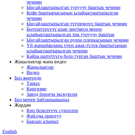
чечими
Ыңгайлаштырылган туруучу баштык чечими
Кофе баштыкчасынын ылайыкташтырылган
чечими
Ыңгайлаштырылган түтүкчөлүү баштык чечими
Бөлүштүрүүчү кран эритмеси менен
ылайыкташтырылган тик туруучу баштык
Ыңгайлаштырылган рулон пленкасынын чечими
Үй жаныбарлары үчүн азык-түлүк баштыгынын
ылайыкташтырылган чечими
Кайра иштетүүгө боло турган баштык чечими
Жаңылыктар жана видео
Жаңылыктар
Видео
Биз жөнүндө
Тарых
Көргөзмө
Завод боюнча экскурсия
Биз менен байланышыңыз
Жардам
Көп берилүүчү суроолор
Файлды орнотуу
Баасын алыңыз
English