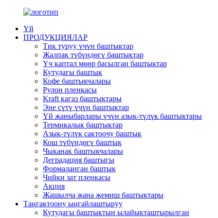
Үй
ПРОДУКЦИЯЛАР
Тик туруу үчүн баштыктар
Жалпак түбүндөгү баштыктар
Үч каптал мөөр басылган баштыктар
Кутудагы баштык
Кофе баштыкчалары
Рулон пленкасы
Kraft кагаз баштыктары
Эне сүтү үчүн баштыктар
Үй жаныбарлары үчүн азык-түлүк баштыктары
Термикалык баштыктар
Азык-түлүк сактоочу баштык
Кош түбүндөгү баштык
Чыканак баштыкчалары
Деградация баштыгы
Формаланган баштык
Чийки зат пленкасы
Акция
Жашылча жана жемиш баштыктары
Таңгактоону ыңгайлаштыруу
Кутудагы баштыктын ылайыкташтырылган